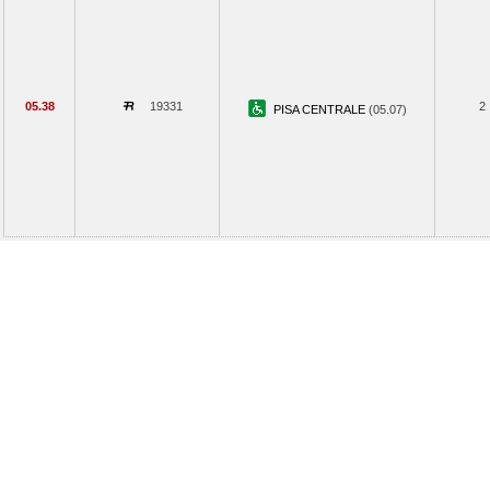
05.38
19331
2
PISA CENTRALE
(05.07)