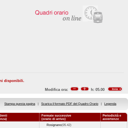
ni disponibili.
Modifica ora:
h:
05.00
Stampa questa pagina
|
Scarica il formato PDF del Quadro Orario
|
Legenda
denti
Fermate successive
Periodicità e
enza)
(orario di arrivo)
avvertenze
Rosignano
(05.42)