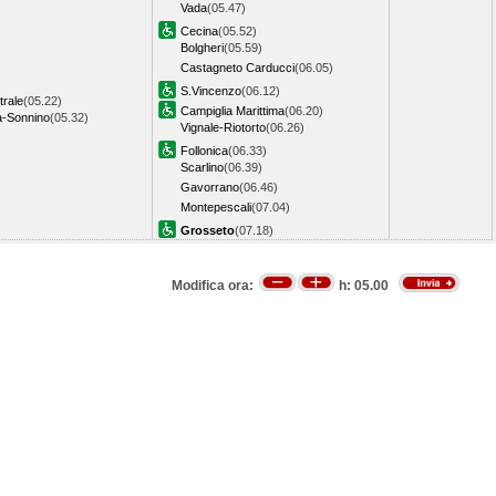
Vada
(05.47)
Cecina
(05.52)
Bolgheri
(05.59)
Castagneto Carducci
(06.05)
S.Vincenzo
(06.12)
trale
(05.22)
Campiglia Marittima
(06.20)
a-Sonnino
(05.32)
Vignale-Riotorto
(06.26)
Follonica
(06.33)
Scarlino
(06.39)
Gavorrano
(06.46)
Montepescali
(07.04)
Grosseto
(07.18)
Modifica ora:
h:
05.00