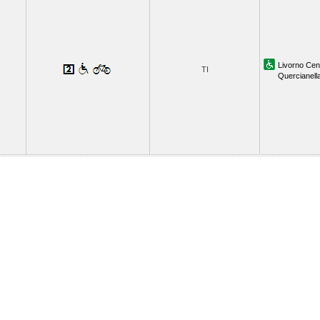
Livorno Cen
TI
Quercianell