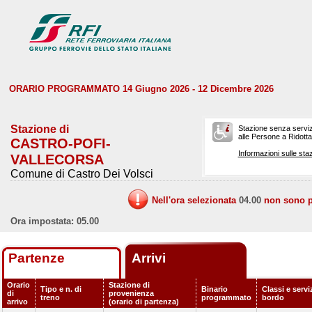
ORARIO PROGRAMMATO 14 Giugno 2026 - 12 Dicembre 2026
Stazione di
Stazione senza serviz
alle Persone a Ridotta 
CASTRO-POFI-
Informazioni sulle staz
VALLECORSA
Comune di Castro Dei Volsci
Nell'ora selezionata
04.00
non sono pr
Ora impostata: 05.00
Partenze
Arrivi
Orario
Stazione di
Tipo e n. di
Binario
Classi e servi
di
provenienza
treno
programmato
bordo
arrivo
(orario di partenza)