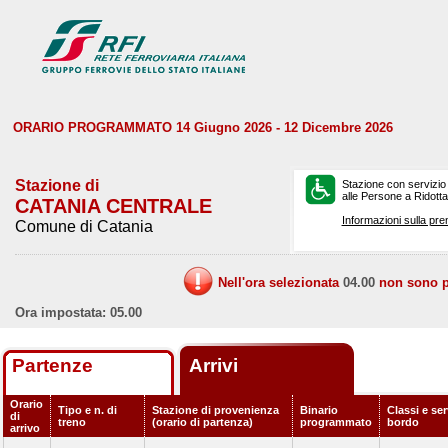
ORARIO PROGRAMMATO 14 Giugno 2026 - 12 Dicembre 2026
Stazione di
Stazione con servizio
alle Persone a Ridotta 
CATANIA CENTRALE
Informazioni sulla pre
Comune di Catania
Nell'ora selezionata
04.00
non sono pr
Ora impostata: 05.00
Partenze
Arrivi
Orario
Tipo e n. di
Stazione di provenienza
Binario
Classi e ser
di
treno
(orario di partenza)
programmato
bordo
arrivo