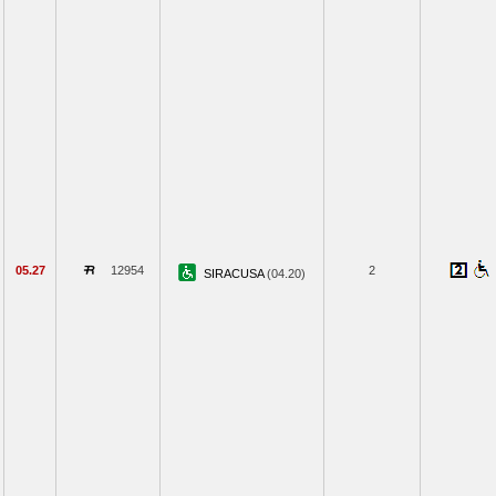
05.27
12954
2
SIRACUSA
(04.20)