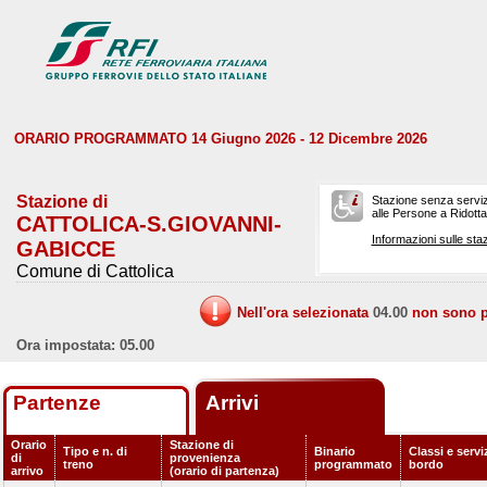
ORARIO PROGRAMMATO 14 Giugno 2026 - 12 Dicembre 2026
Stazione di
Stazione senza serviz
alle Persone a Ridotta 
CATTOLICA-S.GIOVANNI-
Informazioni sulle staz
GABICCE
Comune di Cattolica
Nell'ora selezionata
04.00
non sono pr
Ora impostata: 05.00
Partenze
Arrivi
Orario
Stazione di
Tipo e n. di
Binario
Classi e servi
di
provenienza
treno
programmato
bordo
arrivo
(orario di partenza)