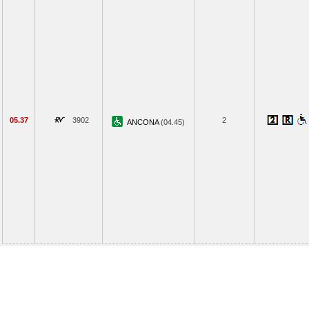
05.37
3902
2
ANCONA
(04.45)