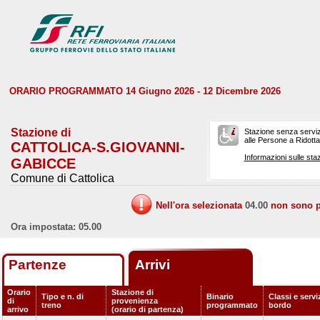
ORARIO PROGRAMMATO 14 Giugno 2026 - 12 Dicembre 2026
Stazione di
Stazione senza serviz
alle Persone a Ridotta 
CATTOLICA-S.GIOVANNI-
Informazioni sulle staz
GABICCE
Comune di Cattolica
Nell'ora selezionata
04.00
non sono pr
Ora impostata: 05.00
Partenze
Arrivi
Orario
Stazione di
Tipo e n. di
Binario
Classi e servi
di
provenienza
treno
programmato
bordo
arrivo
(orario di partenza)