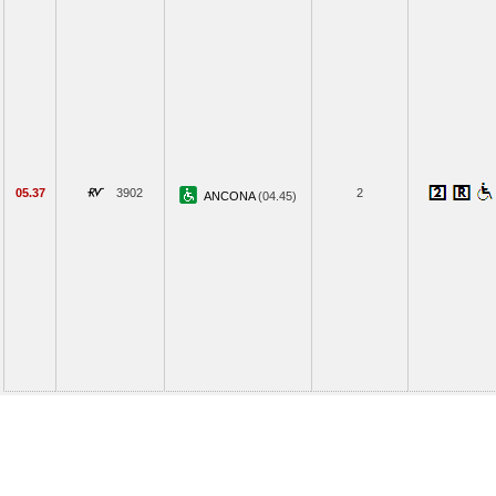
05.37
3902
2
ANCONA
(04.45)