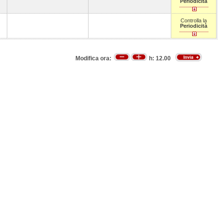
Periodicità
Controlla la
Periodicità
Modifica ora:
h:
12.00