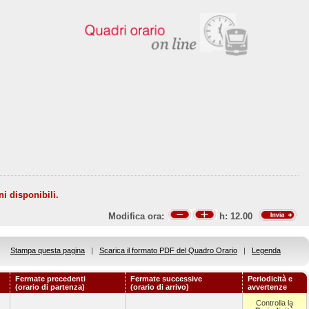
ni disponibili.
Modifica ora:
h:
12.00
Stampa questa pagina
|
Scarica il formato PDF del Quadro Orario
|
Legenda
Fermate precedenti
Fermate successive
Periodicità e
(orario di partenza)
(orario di arrivo)
avvertenze
Controlla la