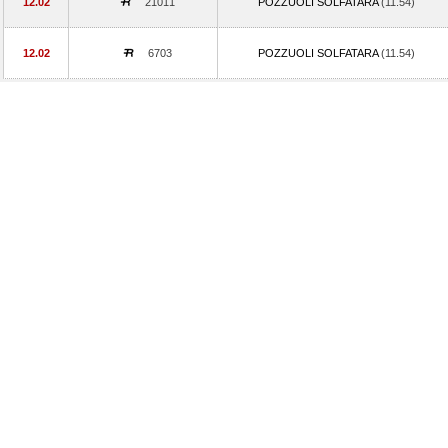
12.02
21011
POZZUOLI SOLFATARA
(11.54)
12.02
6703
POZZUOLI SOLFATARA
(11.54)