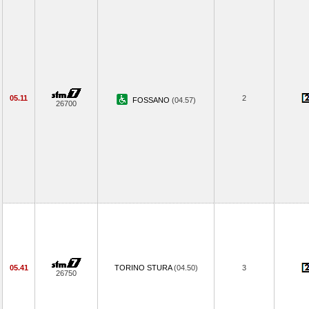
05.11
2
FOSSANO
(04.57)
26700
05.41
TORINO STURA
(04.50)
3
26750