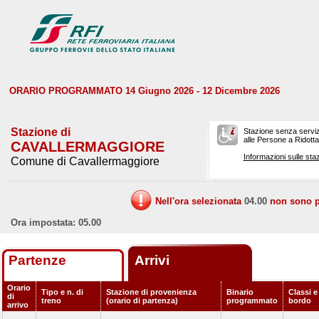
ORARIO PROGRAMMATO 14 Giugno 2026 - 12 Dicembre 2026
Stazione di
Stazione senza serviz
alle Persone a Ridotta 
CAVALLERMAGGIORE
Informazioni sulle staz
Comune di Cavallermaggiore
Nell'ora selezionata
04.00
non sono pr
Ora impostata: 05.00
Partenze
Arrivi
Orario
Tipo e n. di
Stazione di provenienza
Binario
Classi e
di
treno
(orario di partenza)
programmato
bordo
arrivo