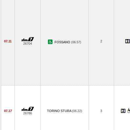
07.11
2
FOSSANO
(06.57)
26704
07.17
TORINO STURA
(06.22)
3
26786