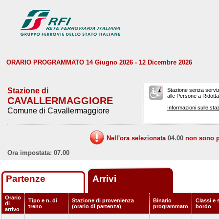
ORARIO PROGRAMMATO 14 Giugno 2026 - 12 Dicembre 2026
Stazione di
Stazione senza serviz
alle Persone a Ridotta 
CAVALLERMAGGIORE
Informazioni sulle staz
Comune di Cavallermaggiore
Nell'ora selezionata
04.00
non sono pr
Ora impostata: 07.00
Partenze
Arrivi
Orario
Tipo e n. di
Stazione di provenienza
Binario
Classi e 
di
treno
(orario di partenza)
programmato
bordo
arrivo