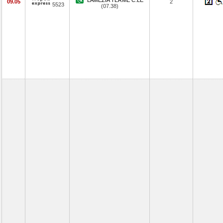
LAMEZIA TERME C.LE
09.05
2
5523
(07.38)