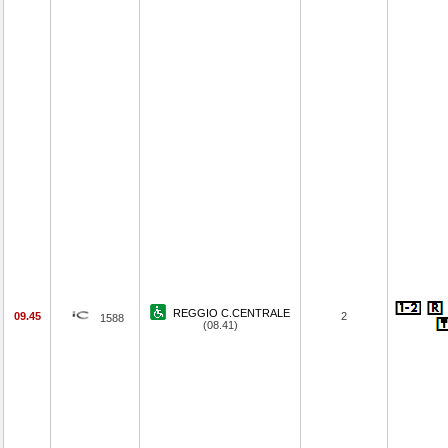
REGGIO C.CENTRALE
09.45
2
1588
(08.41)