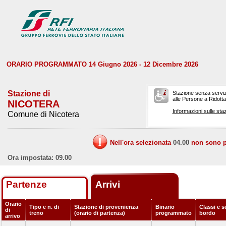
ORARIO PROGRAMMATO 14 Giugno 2026 - 12 Dicembre 2026
Stazione di
Stazione senza serviz
alle Persone a Ridotta 
NICOTERA
Informazioni sulle staz
Comune di Nicotera
Nell'ora selezionata
04.00
non sono pr
Ora impostata: 09.00
Partenze
Arrivi
Orario
Tipo e n. di
Stazione di provenienza
Binario
Classi e s
di
treno
(orario di partenza)
programmato
bordo
arrivo