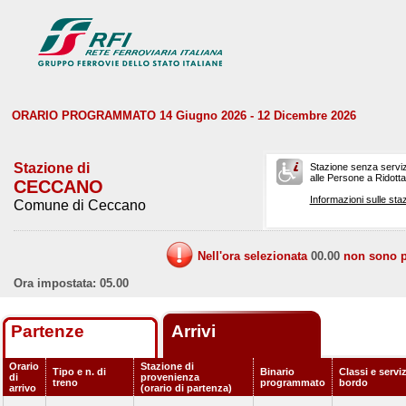
ORARIO PROGRAMMATO 14 Giugno 2026 - 12 Dicembre 2026
Stazione di
Stazione senza serviz
alle Persone a Ridotta 
CECCANO
Informazioni sulle staz
Comune di Ceccano
Nell'ora selezionata
00.00
non sono pr
Ora impostata: 05.00
Partenze
Arrivi
Orario
Stazione di
Tipo e n. di
Binario
Classi e serviz
di
provenienza
treno
programmato
bordo
arrivo
(orario di partenza)