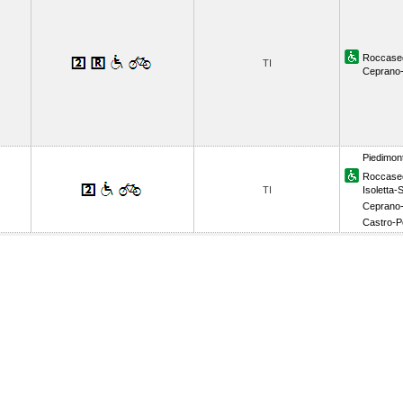
Roccase
TI
Ceprano-
Piedimont
Roccase
TI
Isoletta-S
Ceprano-
Castro-Po