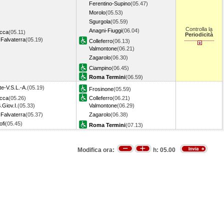
Ferentino-Supino
(05.47)
Morolo
(05.53)
Sgurgola
(05.59)
Controlla la
Anagni-Fiuggi
(06.04)
cca
(05.11)
Periodicità
Falvaterra
(05.19)
Colleferro
(06.13)
Valmontone
(06.21)
Zagarolo
(06.30)
Ciampino
(06.45)
Roma Termini
(06.59)
e-V.S.L.-A.
(05.19)
Frosinone
(05.59)
cca
(05.26)
Colleferro
(06.21)
.Giov.I.
(05.33)
Valmontone
(06.29)
Falvaterra
(05.37)
Zagarolo
(06.38)
fi
(05.45)
Roma Termini
(07.13)
Modifica ora:
h:
05.00