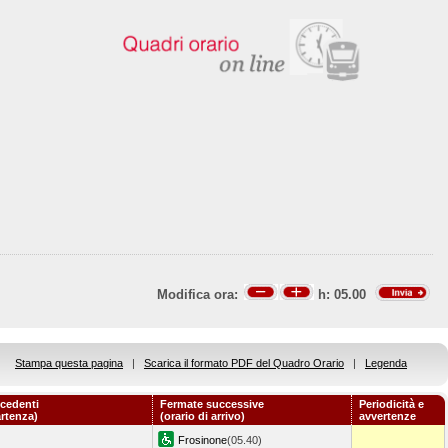
Modifica ora:
h:
05.00
Stampa questa pagina
|
Scarica il formato PDF del Quadro Orario
|
Legenda
cedenti
Fermate successive
Periodicità e
artenza)
(orario di arrivo)
avvertenze
Frosinone
(05.40)