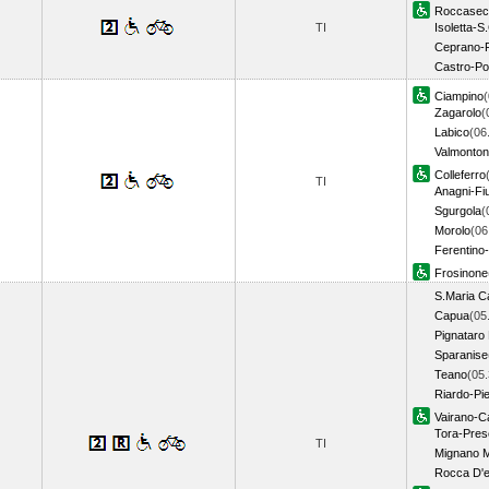
Roccasec
TI
Isoletta-S.
Ceprano-F
Castro-Pof
Ciampino
(
Zagarolo
(
Labico
(06
Valmonto
Colleferro
TI
Anagni-Fi
Sgurgola
(
Morolo
(06
Ferentino
Frosinone
S.Maria C
Capua
(05
Pignataro
Sparanise
Teano
(05.
Riardo-Pi
Vairano-Ca
Tora-Pre
TI
Mignano M
Rocca D'