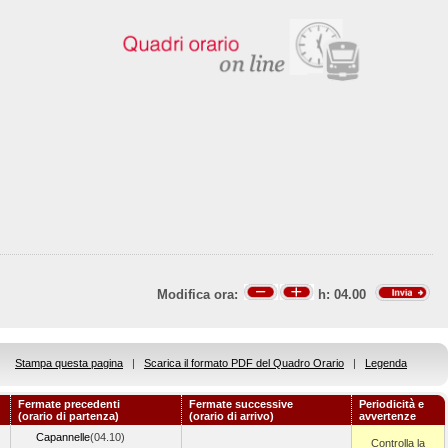
Modifica ora:
h:
04.00
Stampa questa pagina
|
Scarica il formato PDF del Quadro Orario
|
Legenda
Fermate precedenti
Fermate successive
Periodicità e
(orario di partenza)
(orario di arrivo)
avvertenze
Capannelle
(04.10)
Controlla la