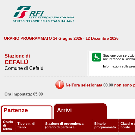
ORARIO PROGRAMMATO 14 Giugno 2026 - 12 Dicembre 2026
Stazione di
Stazione con servizio
alle Persone a Ridotta 
CEFALÙ
Informazioni sulla pre
Comune di Cefalù
Nell'ora selezionata
00.00
non sono pr
Ora impostata: 05.00
Partenze
Arrivi
Orario
Tipo e n. di
Stazione di provenienza
Binario
Classi e 
di
treno
(orario di partenza)
programmato
bordo
arrivo