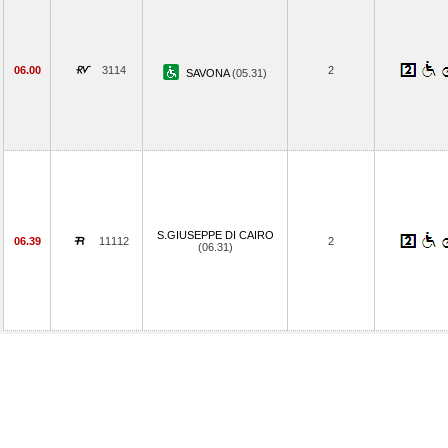
06.00
3114
2
SAVONA
(05.31)
S.GIUSEPPE DI CAIRO
06.39
11112
2
(06.31)