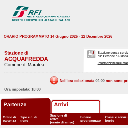
ORARIO PROGRAMMATO 14 Giugno 2026 - 12 Dicembre 2026
Stazione di
Stazione senza serviz
alle Persone a Ridotta 
ACQUAFREDDA
Informazioni sulle staz
Comune di Maratea
Nell'ora selezionata
04.00
non sono prev
Ora impostata: 10.00
Partenze
Arrivi
Stazione di
Orario di
Tipo e n. di
Binario
Classi e servizi
arrivo
partenza
treno
programmato
bordo
(orario di arrivo)