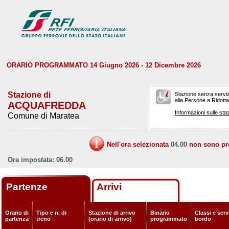
ORARIO PROGRAMMATO 14 Giugno 2026 - 12 Dicembre 2026
Stazione di
Stazione senza serviz
alle Persone a Ridotta 
ACQUAFREDDA
Informazioni sulle staz
Comune di Maratea
Nell'ora selezionata
04.00
non sono prev
Ora impostata: 06.00
Partenze
Arrivi
Orario di
Tipo e n. di
Stazione di arrivo
Binario
Classi e serv
partenza
treno
(orario di arrivo)
programmato
bordo