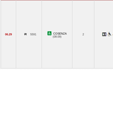
COSENZA
06.29
5591
2
(08.09)