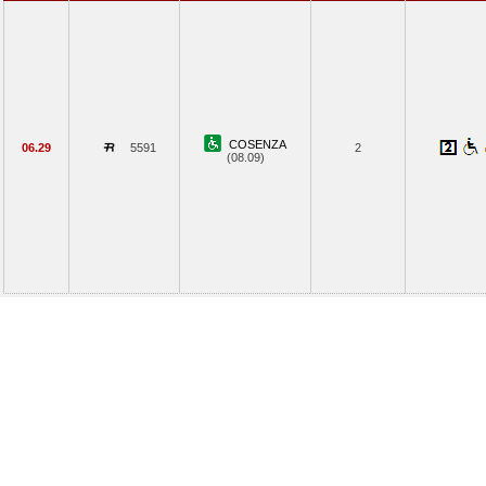
COSENZA
06.29
5591
2
(08.09)