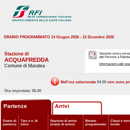
ORARIO PROGRAMMATO 14 Giugno 2026 - 12 Dicembre 2026
Stazione di
Stazione senza serviz
alle Persone a Ridotta 
ACQUAFREDDA
Informazioni sulle staz
Comune di Maratea
Nell'ora selezionata
04.00
non sono prev
Ora impostata: 06.00
Partenze
Arrivi
Orario di
Tipo e n. di
Stazione di arrivo
Binario
Classi e serv
partenza
treno
(orario di arrivo)
programmato
bordo