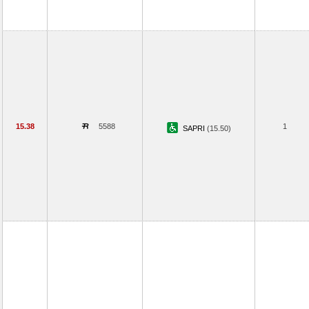
15.38
5588
1
SAPRI
(15.50)