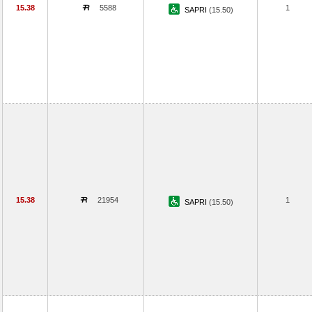
15.38
5588
1
SAPRI
(15.50)
15.38
21954
1
SAPRI
(15.50)