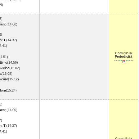
4)
3)
sent.
(14.00)
2)
t.T.
(14.37)
4.41)
Controlla la
Periodicità
14.51)
ttimo
(14.56)
vicino
(15.02)
ia
(15.08)
bicaro
(15.12)
tora
(15.24)
3)
3)
sent.
(14.00)
2)
t.T.
(14.37)
4.41)
Controlla la