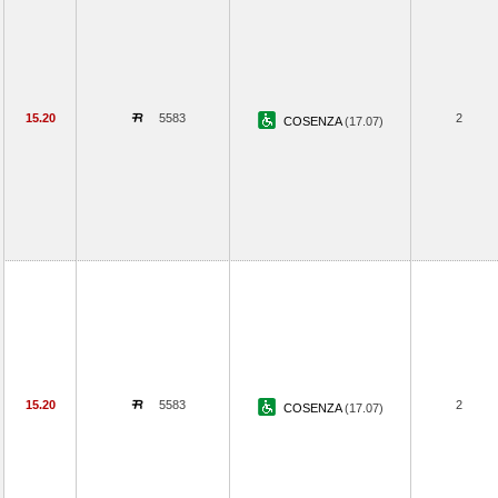
15.20
5583
2
COSENZA
(17.07)
15.20
5583
2
COSENZA
(17.07)