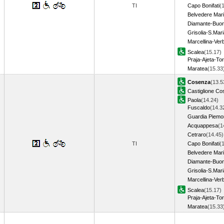
TI
Capo Bonifati
(
Belvedere Mari
Diamante-Buon
Grisolia-S.Mar
Marcellina-Ver
Scalea
(15.17)
Praja-Ajeta-Tor
Maratea
(15.3
Cosenza
(13.5
Castiglione Co
Paola
(14.24)
Fuscaldo
(14.3
Guardia Piemon
Acquappesa
(1
Cetraro
(14.45)
TI
Capo Bonifati
(
Belvedere Mari
Diamante-Buon
Grisolia-S.Mar
Marcellina-Ver
Scalea
(15.17)
Praja-Ajeta-Tor
Maratea
(15.3