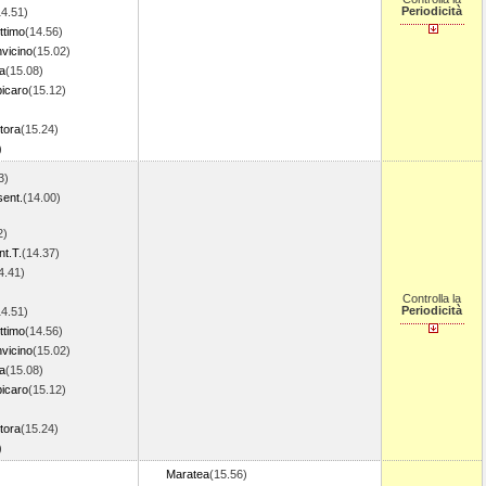
Periodicità
14.51)
ttimo
(14.56)
vicino
(15.02)
ia
(15.08)
bicaro
(15.12)
tora
(15.24)
3)
3)
sent.
(14.00)
2)
t.T.
(14.37)
4.41)
Controlla la
Periodicità
14.51)
ttimo
(14.56)
vicino
(15.02)
ia
(15.08)
bicaro
(15.12)
tora
(15.24)
3)
Maratea
(15.56)