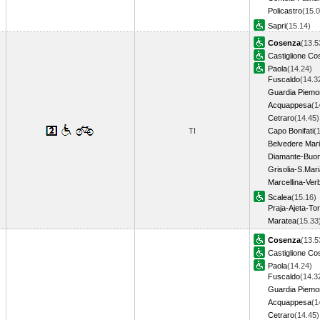
Policastro
(15.0
Sapri
(15.14)
Cosenza
(13.5
Castiglione Co
Paola
(14.24)
Fuscaldo
(14.3
Guardia Piemon
Acquappesa
(1
Cetraro
(14.45)
TI
Capo Bonifati
(
Belvedere Mari
Diamante-Buon
Grisolia-S.Mar
Marcellina-Ver
Scalea
(15.16)
Praja-Ajeta-Tor
Maratea
(15.3
Cosenza
(13.5
Castiglione Co
Paola
(14.24)
Fuscaldo
(14.3
Guardia Piemon
Acquappesa
(1
Cetraro
(14.45)