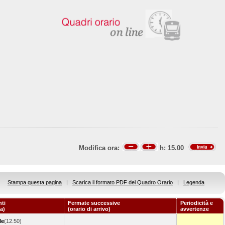
Modifica ora:
h:
15.00
Stampa questa pagina
|
Scarica il formato PDF del Quadro Orario
|
Legenda
ti
Fermate successive
Periodicità e
a)
(orario di arrivo)
avvertenze
le
(12.50)