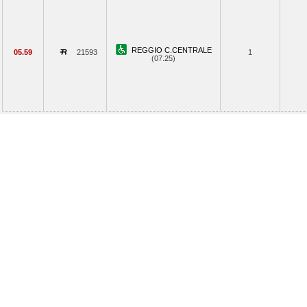
REGGIO C.CENTRALE
05.59
21593
1
(07.25)