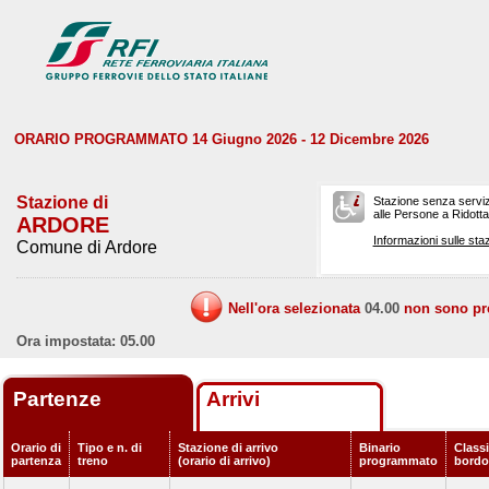
ORARIO PROGRAMMATO 14 Giugno 2026 - 12 Dicembre 2026
Stazione di
Stazione senza serviz
alle Persone a Ridotta 
ARDORE
Informazioni sulle staz
Comune di Ardore
Nell'ora selezionata
04.00
non sono prev
Ora impostata: 05.00
Partenze
Arrivi
Orario di
Tipo e n. di
Stazione di arrivo
Binario
Classi
partenza
treno
(orario di arrivo)
programmato
bordo