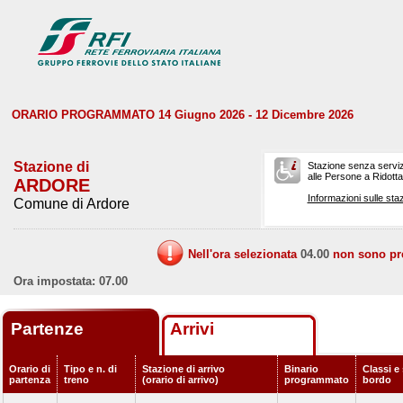
ORARIO PROGRAMMATO 14 Giugno 2026 - 12 Dicembre 2026
Stazione di
Stazione senza serviz
alle Persone a Ridotta 
ARDORE
Informazioni sulle staz
Comune di Ardore
Nell'ora selezionata
04.00
non sono prev
Ora impostata: 07.00
Partenze
Arrivi
Orario di
Tipo e n. di
Stazione di arrivo
Binario
Classi e 
partenza
treno
(orario di arrivo)
programmato
bordo