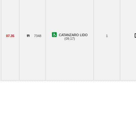
CATANZARO LIDO
07.35
7348
1
(09.17)