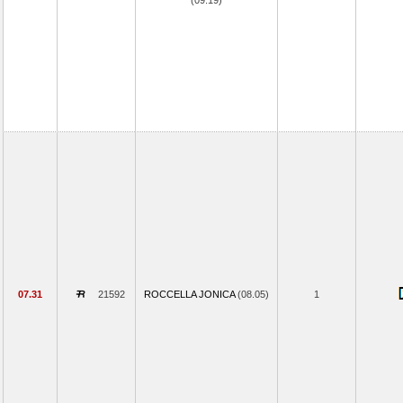
(09.19)
07.31
21592
ROCCELLA JONICA
(08.05)
1