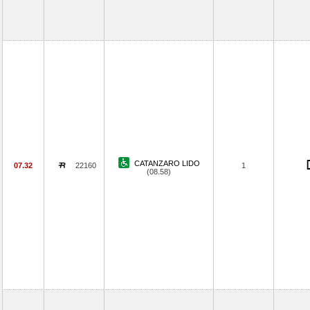
CATANZARO LIDO
07.32
22160
1
(08.58)