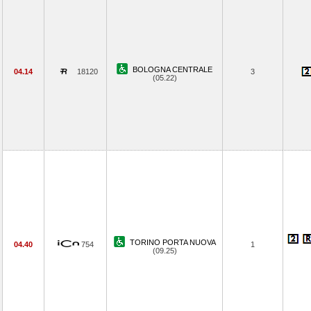
BOLOGNA CENTRALE
04.14
18120
3
(05.22)
TORINO PORTA NUOVA
04.40
754
1
(09.25)