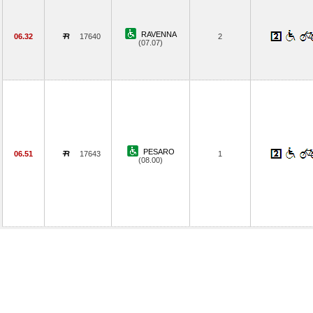
RAVENNA
06.32
17640
2
(07.07)
PESARO
06.51
17643
1
(08.00)