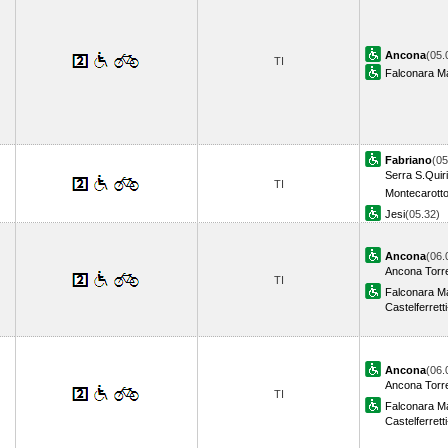
Ancona
(05.
TI
Falconara Ma
Fabriano
(05
Serra S.Quir
TI
Montecarott
Jesi
(05.32)
Ancona
(06.
Ancona Torre
TI
Falconara Ma
Castelferrett
Ancona
(06.
Ancona Torre
TI
Falconara Ma
Castelferrett