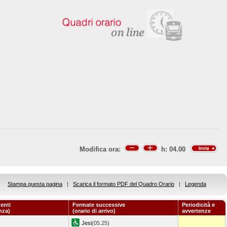
Modifica ora:
h:
04.00
Stampa questa pagina
|
Scarica il formato PDF del Quadro Orario
|
Legenda
enti
Fermate successive
Periodicità e
nza)
(orario di arrivo)
avvertenze
Jesi
(05.25)