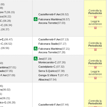
.00)
08)
Controlla la
ore T.
(06.15)
Periodicità
Castelferretti-F.Aer
(06.52)
ico
(06.22)
Falconara Marittima
(06.57)
-C.
(06.28)
Leggi le
Ancona Torrette
(07.03)
avvertenze
o-C.
(06.34)
.
(06.37)
o-C.
(06.47)
Castelferretti-F.Aer
(07.13)
Controlla la
o-C.
(06.52)
Falconara Stadio
(07.17)
Periodicità
.
(06.56)
Falconara Marittima
(07.21)
Ancona Torrette
(07.28)
Jesi
(07.19)
Controlla la
Montecarotto-C.
(07.26)
50)
Periodicità
Castelplanio-C.
(07.32)
rittima
(07.01)
adio
(07.05)
Serra S.Quirico
(07.38)
Leggi le
avvertenze
i-F.Aer
(07.09)
Genga-S.Vittore T.
(07.47)
Albacina
(07.54)
45)
ra
(06.02)
1)
no
(06.21)
Controlla la
ico-G.
(06.28)
Periodicità
Castelferretti-F.Aer
(07.44)