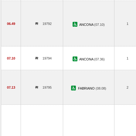
06.49
19792
1
ANCONA
(07.10)
07.10
19794
1
ANCONA
(07.36)
07.13
19795
2
FABRIANO
(08.08)