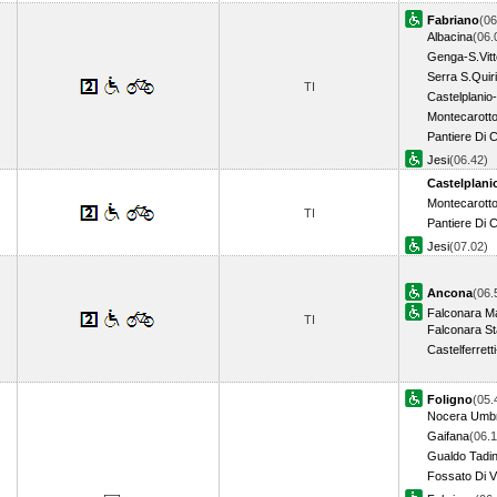
Fabriano
(06
Albacina
(06.
Genga-S.Vitt
Serra S.Quir
TI
Castelplanio
Montecarott
Pantiere Di C
Jesi
(06.42)
Castelplani
Montecarott
TI
Pantiere Di C
Jesi
(07.02)
Ancona
(06.
Falconara Ma
TI
Falconara St
Castelferrett
Foligno
(05.
Nocera Umb
Gaifana
(06.1
Gualdo Tadi
Fossato Di V