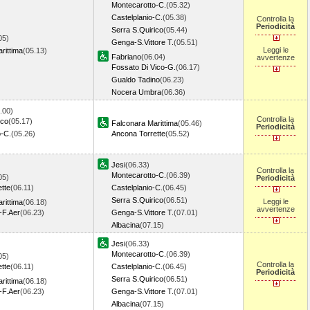
Montecarotto-C.
(05.32)
Castelplanio-C.
(05.38)
Controlla la
Periodicità
Serra S.Quirico
(05.44)
05)
Genga-S.Vittore T.
(05.51)
Leggi le
rittima
(05.13)
Fabriano
(06.04)
avvertenze
Fossato Di Vico-G.
(06.17)
Gualdo Tadino
(06.23)
Nocera Umbra
(06.36)
.00)
Controlla la
ico
(05.17)
Falconara Marittima
(05.46)
Periodicità
o-C.
(05.26)
Ancona Torrette
(05.52)
Jesi
(06.33)
Controlla la
Montecarotto-C.
(06.39)
05)
Periodicità
tte
(06.11)
Castelplanio-C.
(06.45)
Serra S.Quirico
(06.51)
Leggi le
rittima
(06.18)
avvertenze
i-F.Aer
(06.23)
Genga-S.Vittore T.
(07.01)
Albacina
(07.15)
Jesi
(06.33)
Montecarotto-C.
(06.39)
05)
Controlla la
tte
(06.11)
Castelplanio-C.
(06.45)
Periodicità
Serra S.Quirico
(06.51)
rittima
(06.18)
i-F.Aer
(06.23)
Genga-S.Vittore T.
(07.01)
Albacina
(07.15)