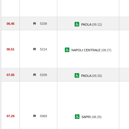
06.46
5339
PAOLA
(09.12)
06.51
5214
NAPOLI CENTRALE
(08.27)
07.05
5339
PAOLA
(09.20)
07.29
5969
SAPRI
(08.25)