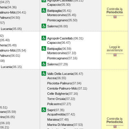
Agropoli-Castellab.
(05.21)
(04.27)
Capaccio
(05.30)
heria
(04.36)
Controlla la
Battipaglia
(05.41)
Periodicità
alinuro-Mdc
(04.41)
Montecorvino
(05.45)
Palinuro
(04.50)
Pontecagnano
(05.50)
.57)
Salerno
(06.00)
a Lucania
(05.05)
32)
Agropoli-Castellab.
(06.31)
(05.40)
Capaccio
(06.47)
heria
(05.49)
Leggi le
Battipaglia
(06.59)
avvertenze
alinuro-Mdc
(05.54)
Montecorvino
(07.10)
Palinuro
(06.01)
Pontecagnano
(07.16)
.08)
Salerno
(07.29)
a Lucania
(06.15)
Vallo Della Lucania
(06.47)
Ascea
(06.55)
Pisciotta-Palinuro
(07.04)
Centola-Palinuro-Mdc
(07.11)
Celle Bulgheria
(07.16)
Torre Orsaia
(07.22)
Policastro
(07.27)
05.51)
Sapri
(07.35)
nano
(05.59)
Acquafredda
(07.42)
vino
(06.05)
Controlla la
Maratea
(07.48)
Periodicità
(06.10)
Marina Di Maratea
(07.53)
(06.21)