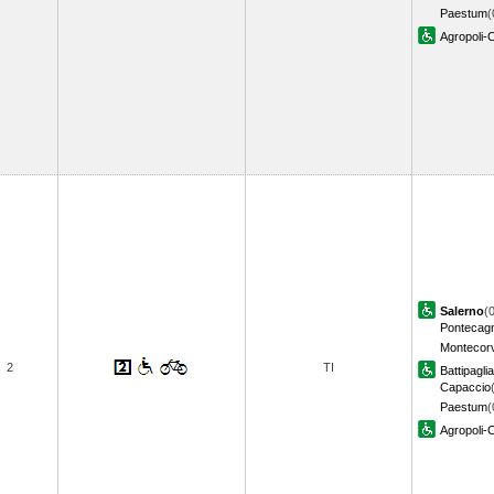
Paestum
(
Agropoli-C
Salerno
(
Pontecag
Montecor
2
TI
Battipaglia
Capaccio
Paestum
(
Agropoli-C