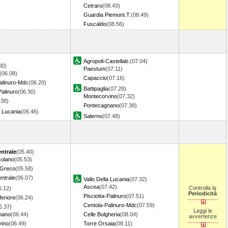
Cetraro
(08.43)
Guardia Piemont.T.
(08.49)
Fuscaldo
(08.56)
Agropoli-Castellab.
(07.04)
00)
Paestum
(07.11)
(06.08)
Capaccio
(07.16)
alinuro-Mdc
(06.20)
Battipaglia
(07.28)
Palinuro
(06.30)
Montecorvino
(07.32)
.38)
Pontecagnano
(07.38)
a Lucania
(06.46)
Salerno
(07.48)
ntrale
(05.40)
colano
(05.53)
 Greco
(05.58)
entrale
(06.07)
Vallo Della Lucania
(07.32)
Ascea
(07.42)
Controlla la
6.12)
Periodicità
Pisciotta-Palinuro
(07.51)
feriore
(06.24)
Centola-Palinuro-Mdc
(07.59)
6.37)
Leggi le
nano
(06.44)
Celle Bulgheria
(08.04)
avvertenze
vino
(06.49)
Torre Orsaia
(08.11)