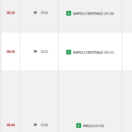
05.10
5210
NAPOLI CENTRALE
(06.39)
06.19
5212
NAPOLI CENTRALE
(08.07)
06.44
5339
PAOLA
(09.08)