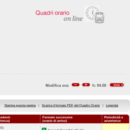
Modifica ora:
h:
04.00
Stampa questa pagina
|
Scarica il formato PDF del Quadro Orario
|
Legenda
cedenti
Fermate successive
Periodicità e
rtenza)
(orario di arrivo)
avvertenze
20)