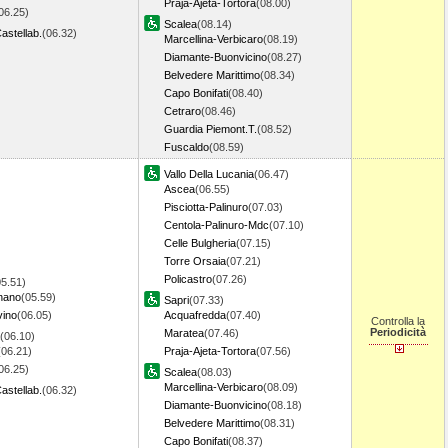
Praja-Ajeta-Tortora
(08.00)
06.25)
Scalea
(08.14)
astellab.
(06.32)
Marcellina-Verbicaro
(08.19)
Diamante-Buonvicino
(08.27)
Belvedere Marittimo
(08.34)
Capo Bonifati
(08.40)
Cetraro
(08.46)
Guardia Piemont.T.
(08.52)
Fuscaldo
(08.59)
Vallo Della Lucania
(06.47)
Ascea
(06.55)
Pisciotta-Palinuro
(07.03)
Centola-Palinuro-Mdc
(07.10)
Celle Bulgheria
(07.15)
Torre Orsaia
(07.21)
Policastro
(07.26)
05.51)
nano
(05.59)
Sapri
(07.33)
vino
(06.05)
Acquafredda
(07.40)
Controlla la
Periodicità
Maratea
(07.46)
(06.10)
(06.21)
Praja-Ajeta-Tortora
(07.56)
06.25)
Scalea
(08.03)
Marcellina-Verbicaro
(08.09)
astellab.
(06.32)
Diamante-Buonvicino
(08.18)
Belvedere Marittimo
(08.31)
Capo Bonifati
(08.37)