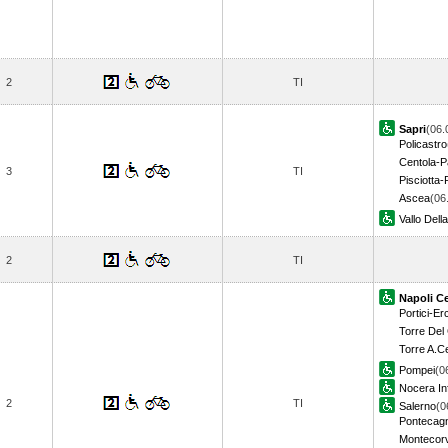
2
TI
Sapri
(06.
Policastro
Centola-P
3
TI
Pisciotta-
Ascea
(06
Vallo Dell
2
TI
Napoli Ce
Portici-Er
Torre Del
Torre A.C
Pompei
(0
Nocera In
2
TI
Salerno
(0
Pontecag
Montecor