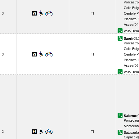
Policastro
Celle Bulg
3
TI
Centola-P
Pisciotta-
Ascea
(04
Vallo Dell
Sapri
(05.
Policastro
Celle Bulg
3
TI
Centola-P
Pisciotta-
Ascea
(06
Vallo Dell
Salerno
(
Pontecag
Montecor
2
TI
Battipaglia
Capaccio