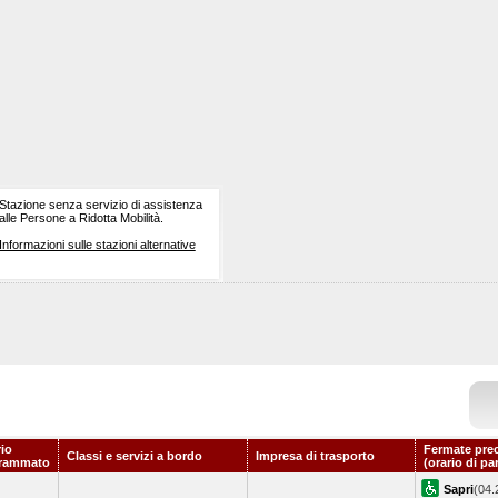
Stazione senza servizio di assistenza
alle Persone a Ridotta Mobilità.
Informazioni sulle stazioni alternative
rio
Fermate pre
Classi e servizi a bordo
Impresa di trasporto
rammato
(orario di pa
Sapri
(04.