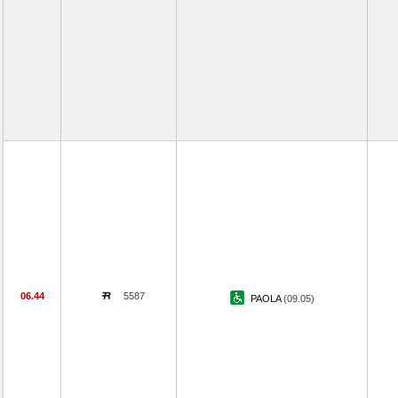
06.44
5587
PAOLA
(09.05)