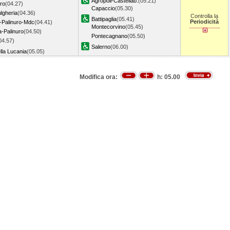
Agropoli-Castellab.
(05.21)
tro
(04.27)
Capaccio
(05.30)
ulgheria
(04.36)
Controlla la
Battipaglia
(05.41)
Periodicità
-Palinuro-Mdc
(04.41)
Montecorvino
(05.45)
a-Palinuro
(04.50)
Pontecagnano
(05.50)
04.57)
Salerno
(06.00)
lla Lucania
(05.05)
Modifica ora:
h:
05.00