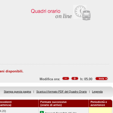
eni disponibili.
Modifica ora:
h:
05.00
Stampa questa pagina
|
Scarica il formato PDF del Quadro Orario
|
Legenda
recedenti
Fermate successive
Periodicità e
partenza)
(orario di arrivo)
avvertenze
4.20)