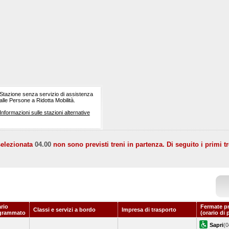
Stazione senza servizio di assistenza
alle Persone a Ridotta Mobilità.
Informazioni sulle stazioni alternative
selezionata
04.00
non sono previsti treni in partenza. Di seguito i primi tr
rio
Fermate p
Classi e servizi a bordo
Impresa di trasporto
grammato
(orario di 
Sapri
(0