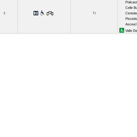
Policas
Celle B
3
TI
Centola
Pisciott
Ascea
(
Vallo De