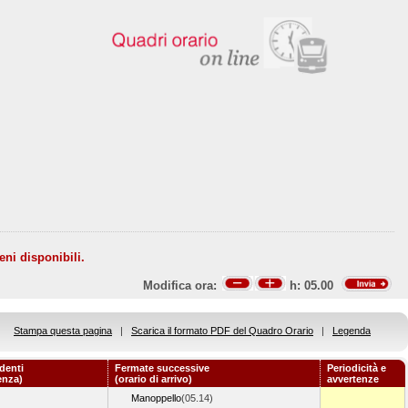
eni disponibili.
Modifica ora:
h:
05.00
Stampa questa pagina
|
Scarica il formato PDF del Quadro Orario
|
Legenda
denti
Fermate successive
Periodicità e
enza)
(orario di arrivo)
avvertenze
Manoppello
(05.14)