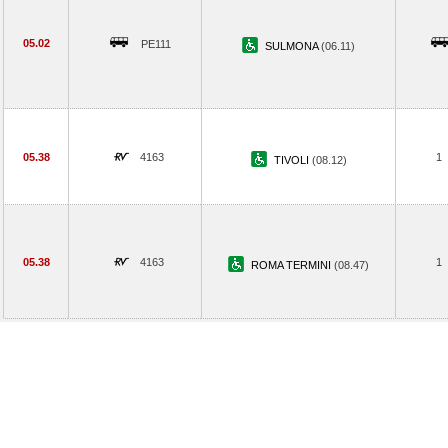
05.02
PE111
SULMONA
(06.11)
05.38
4163
1
TIVOLI
(08.12)
05.38
4163
1
ROMA TERMINI
(08.47)