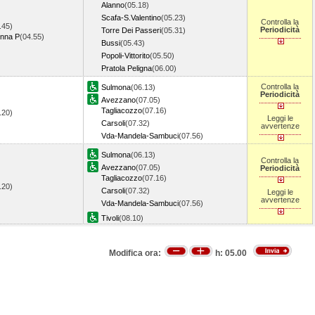
Alanno
(05.18)
Scafa-S.Valentino
(05.23)
Controlla la
.45)
Periodicità
Torre Dei Passeri
(05.31)
onna P
(04.55)
Bussi
(05.43)
Popoli-Vittorito
(05.50)
Pratola Peligna
(06.00)
Controlla la
Sulmona
(06.13)
Periodicità
Avezzano
(07.05)
Tagliacozzo
(07.16)
5.20)
Leggi le
Carsoli
(07.32)
avvertenze
Vda-Mandela-Sambuci
(07.56)
Sulmona
(06.13)
Controlla la
Avezzano
(07.05)
Periodicità
Tagliacozzo
(07.16)
5.20)
Carsoli
(07.32)
Leggi le
avvertenze
Vda-Mandela-Sambuci
(07.56)
Tivoli
(08.10)
Modifica ora:
h:
05.00