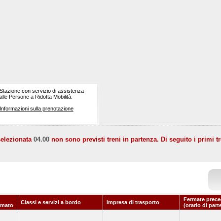
Stazione con servizio di assistenza
alle Persone a Ridotta Mobilità.
Informazioni sulla prenotazione
selezionata
04.00
non sono previsti treni in partenza. Di seguito i primi tr
Fermate prece
Classi e servizi a bordo
Impresa di trasporto
mmato
(orario di part