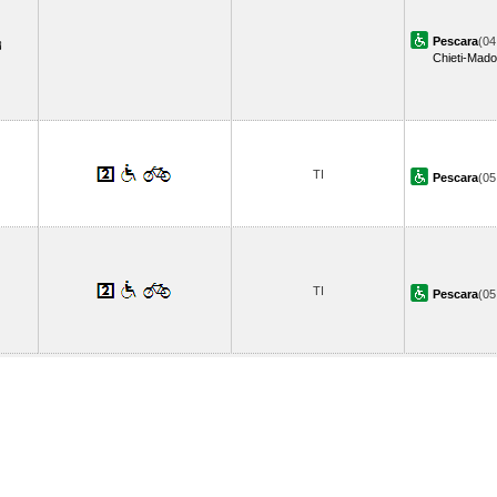
Pescara
(04
Chieti-Mad
TI
Pescara
(0
TI
Pescara
(0