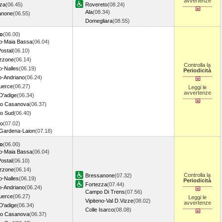
avvertenze
za
(06.45)
Rovereto
(08.24)
Ala
(08.34)
anone
(06.55)
Domegliara
(08.55)
o
(06.00)
o-Maia Bassa
(06.04)
ostal
(06.10)
zzone
(06.14)
Controlla la
no-Nalles
(06.19)
Periodicità
o-Andriano
(06.24)
uerce
(06.27)
Leggi le
avvertenze
D'adige
(06.34)
no Casanova
(06.37)
no Sud
(06.40)
no
(07.02)
Gardena-Laion
(07.18)
o
(06.00)
o-Maia Bassa
(06.04)
ostal
(06.10)
zzone
(06.14)
Controlla la
Bressanone
(07.32)
no-Nalles
(06.19)
Periodicità
Fortezza
(07.44)
o-Andriano
(06.24)
Campo Di Trens
(07.56)
uerce
(06.27)
Leggi le
Vipiteno-Val D.Vizze
(08.02)
avvertenze
D'adige
(06.34)
Colle Isarco
(08.08)
no Casanova
(06.37)