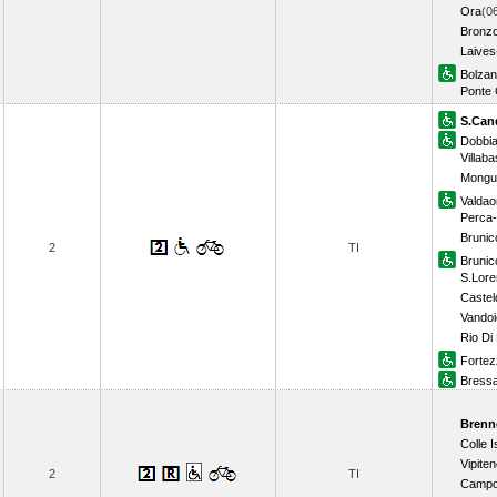
Ora
(0
Bronzo
Laives
Bolza
Ponte 
S.Can
Dobbi
Villab
Mongu
Valdao
Perca-
Brunic
2
TI
Brunic
S.Lor
Castel
Vandoi
Rio Di
Fortez
Bress
Brenn
Colle 
Vipite
2
TI
Campo