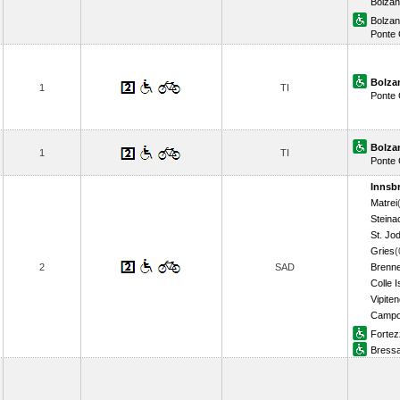
Bolza
Bolza
Ponte 
Bolza
1
TI
Ponte 
Bolza
1
TI
Ponte 
Innsb
Matrei
Steinac
St. Jo
Gries
(
2
SAD
Brenn
Colle 
Vipite
Campo
Fortez
Bress