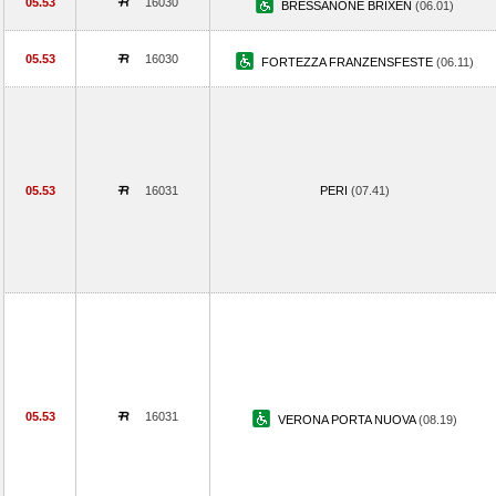
05.53
16030
BRESSANONE BRIXEN
(06.01)
05.53
16030
FORTEZZA FRANZENSFESTE
(06.11)
05.53
16031
PERI
(07.41)
05.53
16031
VERONA PORTA NUOVA
(08.19)