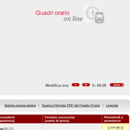
Modifica ora:
h:
04.00
Stampa questa pagina
|
Scarica il formato PDF del Quadro Orario
|
Legenda
recedenti
Fermate successive
Periodicità e
 partenza)
(orario di arrivo)
avvertenze
Controlla la
no
(05.27)