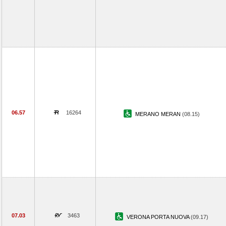
06.57
16264
MERANO MERAN
(08.15)
07.03
3463
VERONA PORTA NUOVA
(09.17)