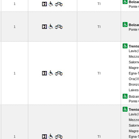
Bolza
1
TI
Ponte 
Bolza
1
TI
Ponte 
Trent
Lavis
(
Mezzo
Salorn
Magre-
1
TI
Egna-
Ora
(0
Bronzo
Laives
Bolza
Ponte 
Trent
Lavis
(
Mezzo
Salorn
Magre-
1
TI
Egna-