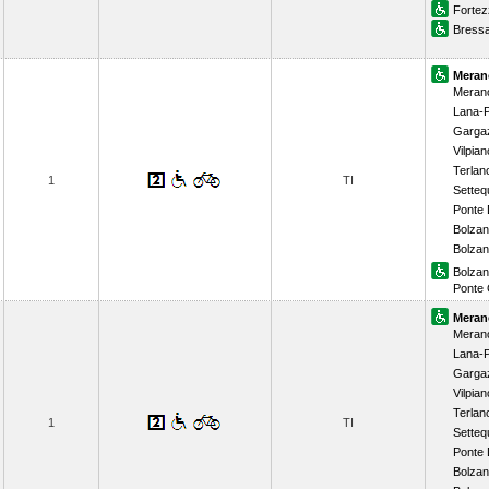
Fortez
Bress
Meran
Meran
Lana-P
Garga
Vilpia
Terlan
1
TI
Setteq
Ponte 
Bolza
Bolza
Bolza
Ponte 
Meran
Meran
Lana-P
Garga
Vilpia
Terlan
1
TI
Setteq
Ponte 
Bolza