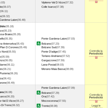
6.03)
Vipiteno-Val D.Vizze
(07.32)
lo
(06.07)
Colle Isarco
(07.38)
(06.11)
no
(06.32)
Gardena-Laion
(06.48)
dido
(05.18)
aco
(05.23)
assa-Braies
(05.28)
elfo
(05.35)
Ponte Gardena-Laion
(07.03)
ra-Anterselva
(05.43)
Bolzano
(07.23)
Plan D.Corones
(05.49)
Bolzano Sud
(07.39)
Controlla la
o Nord
(05.55)
Ponte D'adige
(07.45)
Periodicità
Terlano-Andriano
(07.52)
o
(05.59)
enzo
(06.05)
Gargazzone
(07.59)
darne
(06.11)
Lana-Postal
(08.03)
es
(06.21)
Merano-Maia Bassa
(08.09)
 Pusteria
(06.26)
za
(06.41)
anone
(06.49)
Ponte Gardena-Laion
(07.09)
ero
(06.08)
Bolzano
(07.29)
Controlla la
Isarco
(06.20)
Ora
(07.42)
Periodicità
no-Val D.Vizze
(06.27)
Mezzocorona
(07.55)
 Di Trens
(06.32)
Leggi le
Trento
(08.08)