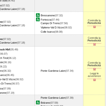
no Sud
(06.40)
no
(07.02)
Gardena-Laion
(07.18)
Bressanone
(07.32)
Fortezza
(07.44)
Controlla la
no
(07.02)
Periodicità
Campo Di Trens
(07.56)
Gardena-Laion
(07.18)
Vipiteno-Val D.Vizze
(08.02)
Colle Isarco
(08.08)
Controlla la
no
(07.02)
Periodicità
Gardena-Laion
(07.18)
ruck Hbf
(05.49)
(06.07)
h Tirol
(06.12)
dok
(06.16)
Controlla la
Periodicità
06.22)
ero
(06.32)
Ponte Gardena-Laion
(07.34)
Leggi le
Isarco
(06.45)
avvertenze
no-Val D.Vizze
(06.52)
 Di Trens
(06.57)
za
(07.09)
anone
(07.19)
Ponte Gardena-Laion
(07.39)
Bolzano
(07.59)