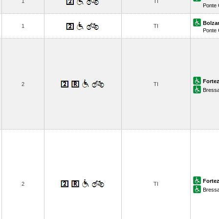
1
TI
Ponte 
Bolza
1
TI
Ponte 
Forte
2
TI
Bress
Forte
2
TI
Bress