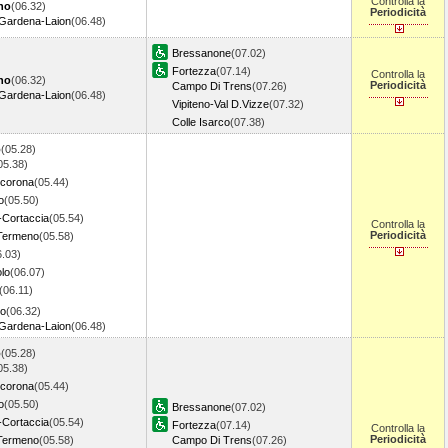
Controlla la
no
(06.32)
Periodicità
Gardena-Laion
(06.48)
Bressanone
(07.02)
Fortezza
(07.14)
Controlla la
no
(06.32)
Periodicità
Campo Di Trens
(07.26)
Gardena-Laion
(06.48)
Vipiteno-Val D.Vizze
(07.32)
Colle Isarco
(07.38)
o
(05.28)
05.38)
corona
(05.44)
o
(05.50)
Cortaccia
(05.54)
Controlla la
Periodicità
Termeno
(05.58)
6.03)
lo
(06.07)
(06.11)
no
(06.32)
Gardena-Laion
(06.48)
o
(05.28)
05.38)
corona
(05.44)
o
(05.50)
Bressanone
(07.02)
Cortaccia
(05.54)
Fortezza
(07.14)
Controlla la
Periodicità
Termeno
(05.58)
Campo Di Trens
(07.26)