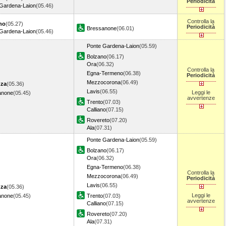
Periodicità
Gardena-Laion
(05.46)
Controlla la
no
(05.27)
Periodicità
Bressanone
(06.01)
Gardena-Laion
(05.46)
Ponte Gardena-Laion
(05.59)
Bolzano
(06.17)
Ora
(06.32)
Controlla la
Egna-Termeno
(06.38)
Periodicità
Mezzocorona
(06.49)
zza
(05.36)
Lavis
(06.55)
Leggi le
anone
(05.45)
avvertenze
Trento
(07.03)
Calliano
(07.15)
Rovereto
(07.20)
Ala
(07.31)
Ponte Gardena-Laion
(05.59)
Bolzano
(06.17)
Ora
(06.32)
Egna-Termeno
(06.38)
Controlla la
Mezzocorona
(06.49)
Periodicità
Lavis
(06.55)
zza
(05.36)
Leggi le
anone
(05.45)
Trento
(07.03)
avvertenze
Calliano
(07.15)
Rovereto
(07.20)
Ala
(07.31)