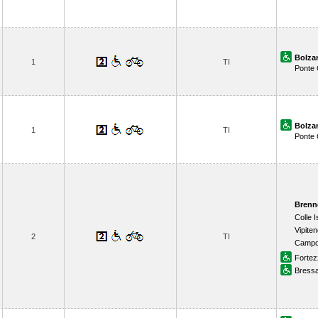
Bolza
1
TI
Ponte 
Bolza
1
TI
Ponte 
Brenn
Colle 
Vipite
2
TI
Campo
Fortez
Bress