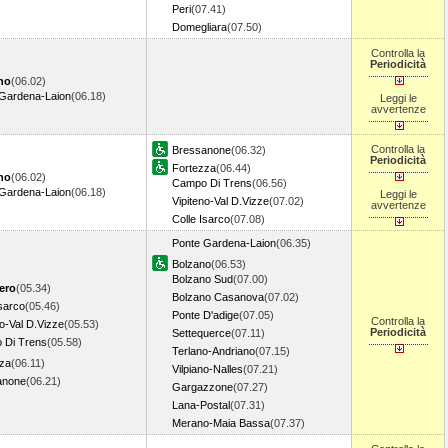
Peri
(07.41)
Domegliara
(07.50)
Controlla la
Periodicità
no
(06.02)
Gardena-Laion
(06.18)
Leggi le
avvertenze
Controlla la
Bressanone
(06.32)
Periodicità
Fortezza
(06.44)
no
(06.02)
Campo Di Trens
(06.56)
Gardena-Laion
(06.18)
Leggi le
Vipiteno-Val D.Vizze
(07.02)
avvertenze
Colle Isarco
(07.08)
Ponte Gardena-Laion
(06.35)
Bolzano
(06.53)
Bolzano Sud
(07.00)
ero
(05.34)
Bolzano Casanova
(07.02)
Isarco
(05.46)
Ponte D'adige
(07.05)
Controlla la
no-Val D.Vizze
(05.53)
Periodicità
Settequerce
(07.11)
 Di Trens
(05.58)
Terlano-Andriano
(07.15)
za
(06.11)
Vilpiano-Nalles
(07.21)
anone
(06.21)
Gargazzone
(07.27)
Lana-Postal
(07.31)
Merano-Maia Bassa
(07.37)