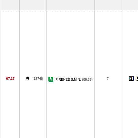
07.17
18748
7
FIRENZE S.M.N.
(09.38)