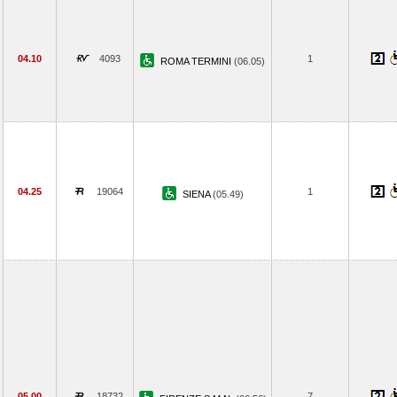
04.10
4093
1
ROMA TERMINI
(06.05)
04.25
19064
1
SIENA
(05.49)
05.00
18732
7