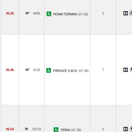
05.25
4095
2
ROMA TERMINI
(07.18)
05.45
4118
7
FIRENZE S.M.N.
(07.38)
05.54
18723
5
TERNI
(07.28)