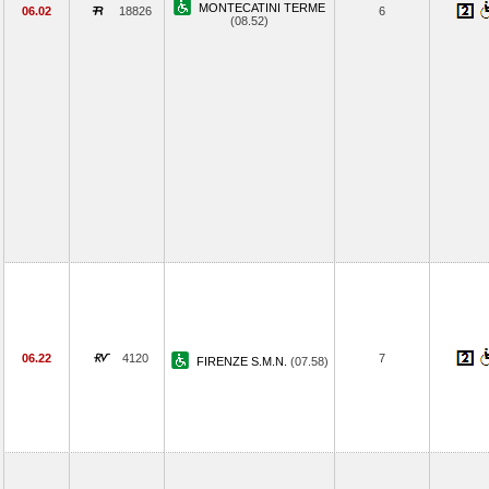
MONTECATINI TERME
06.02
18826
6
(08.52)
06.22
4120
7
FIRENZE S.M.N.
(07.58)