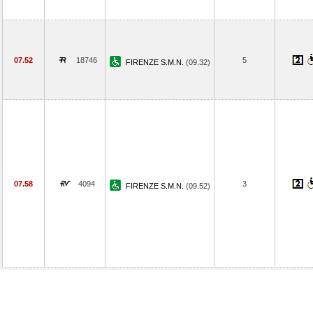
07.52
18746
5
FIRENZE S.M.N.
(09.32)
07.58
4094
3
FIRENZE S.M.N.
(09.52)