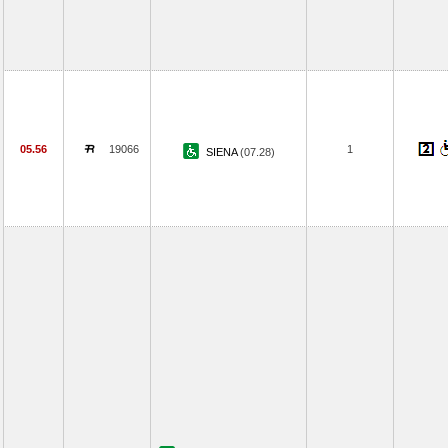
05.56
19066
1
SIENA
(07.28)