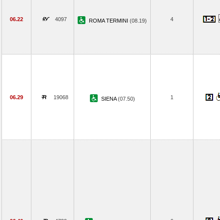
06.22
4097
4
ROMA TERMINI
(08.19)
06.29
19068
1
SIENA
(07.50)