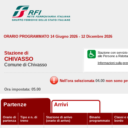
ORARIO PROGRAMMATO 14 Giugno 2026 - 12 Dicembre 2026
Stazione di
Stazione con servizio
alle Persone a Ridotta 
CHIVASSO
Informazioni sulla pre
Comune di Chivasso
Nell'ora selezionata
04.00
non sono prev
Ora impostata: 05.00
Partenze
Arrivi
Orario di
Tipo e n. di
Stazione di arrivo
Binario
Classi e 
partenza
treno
(orario di arrivo)
programmato
bordo