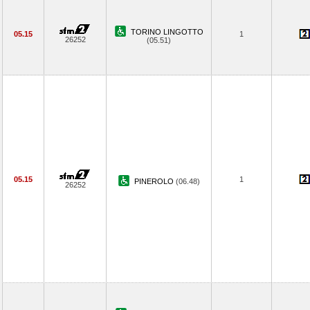
TORINO LINGOTTO
05.15
1
26252
(05.51)
05.15
1
PINEROLO
(06.48)
26252