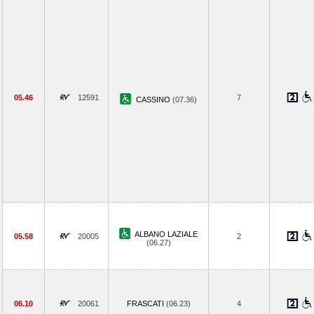
05.46
12591
7
CASSINO
(07.36)
ALBANO LAZIALE
05.58
20005
2
(06.27)
06.10
20061
FRASCATI
(06.23)
4