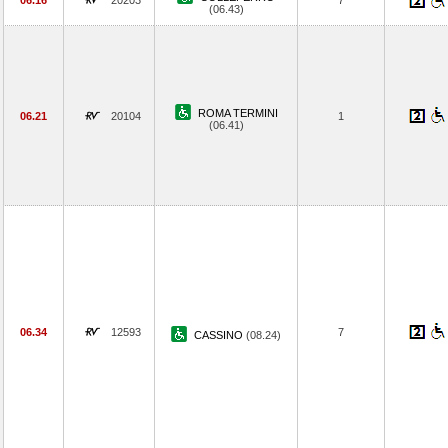
06.16
20203
7
(06.43)
ROMA TERMINI
06.21
20104
1
(06.41)
06.34
12593
7
CASSINO
(08.24)