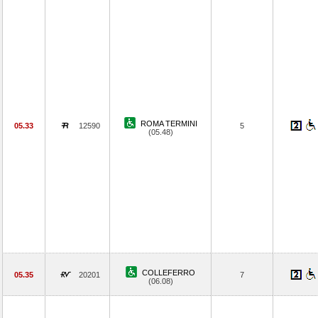
ROMA TERMINI
05.33
12590
5
(05.48)
COLLEFERRO
05.35
20201
7
(06.08)