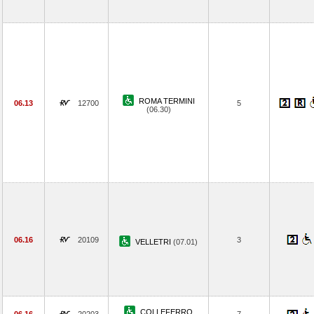
ROMA TERMINI
06.13
12700
5
(06.30)
06.16
20109
3
VELLETRI
(07.01)
COLLEFERRO