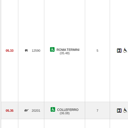
ROMA TERMINI
05.33
12590
5
(05.48)
COLLEFERRO
05.35
20201
7
(06.08)