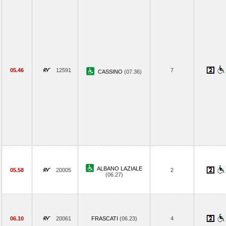
05.46
12591
7
CASSINO
(07.36)
ALBANO LAZIALE
05.58
20005
2
(06.27)
06.10
20061
FRASCATI
(06.23)
4