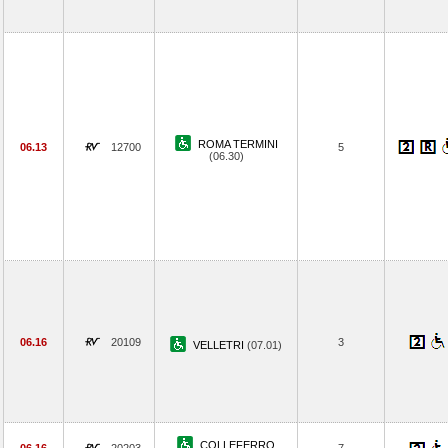
ROMA TERMINI
06.13
12700
5
(06.30)
06.16
20109
3
VELLETRI
(07.01)
COLLEFERRO