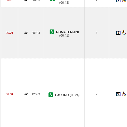
06.16
20203
7
(06.43)
ROMA TERMINI
06.21
20104
1
(06.41)
06.34
12593
7
CASSINO
(08.24)