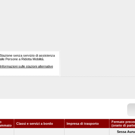
Stazione senza servizio di assistenza
alle Persone a Ridotta Mobilità.
Informazioni sulle stazioni alternative
o
Fermate prece
Classi e servizi a bordo
Impresa di trasporto
ammato
(orario di part
Sessa Aur