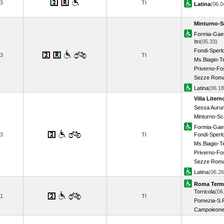
3
TI
Latina
(06.
Minturno-S
Formia-Gae
Itri
(05.33)
Fondi-Sperl
3
TI
Ms.Biagio-T
Priverno-F
Sezze Rom
Latina
(06.1
Villa Litern
Sessa Auru
Minturno-Sc
Formia-Gae
3
TI
Fondi-Sperl
Ms.Biagio-T
Priverno-F
Sezze Rom
Latina
(06.2
Roma Term
Torricola
(06
1
TI
Pomezia-S.
Campoleon