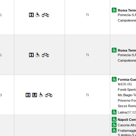
Roma Term
1
TI
Pomezia-S.
Campoleon
Roma Term
1
TI
Pomezia-S.
Campoleon
Formia-Gae
Itri
(06.06)
Fondi-Sperl
3
TI
Ms.Biagio-T
Priverno-F
Sezze Rom
Latina
(07.0
Napoli Cent
Casoria-Afr
Frattamagg
S.Antimo-S.