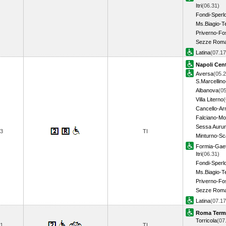
Itri
(06.31)
Fondi-Sperl
Ms.Biagio-T
Priverno-F
Sezze Rom
Latina
(07.1
Napoli Cent
Aversa
(05.2
S.Marcellino
Albanova
(05
Villa Literno
(
Cancello-Ar
Falciano-M
Sessa Auru
3
TI
Minturno-Sc
Formia-Gae
Itri
(06.31)
Fondi-Sperl
Ms.Biagio-T
Priverno-F
Sezze Rom
Latina
(07.1
Roma Term
Torricola
(07
1
TI