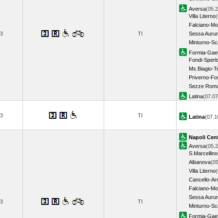
Aversa
(05.2
Villa Literno
(
Falciano-M
3
TI
Sessa Auru
Minturno-Sc
Formia-Gae
Fondi-Sperl
Ms.Biagio-T
Priverno-F
Sezze Rom
Latina
(07.0
3
TI
Latina
(07.
Napoli Cent
Aversa
(05.2
S.Marcellino
Albanova
(05
Villa Literno
(
Cancello-Ar
Falciano-M
Sessa Auru
3
TI
Minturno-Sc
Formia-Gae