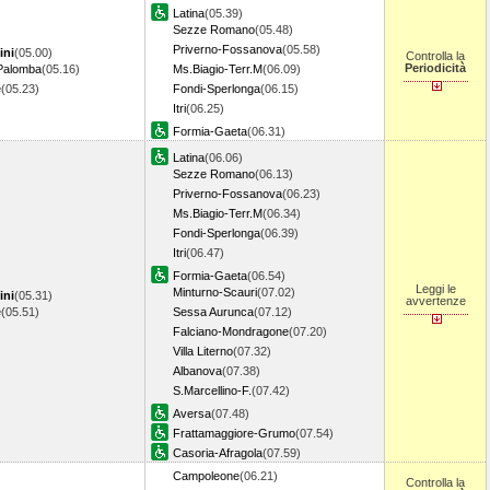
Latina
(05.39)
Sezze Romano
(05.48)
Priverno-Fossanova
(05.58)
ini
(05.00)
Controlla la
Periodicità
Palomba
(05.16)
Ms.Biagio-Terr.M
(06.09)
e
(05.23)
Fondi-Sperlonga
(06.15)
Itri
(06.25)
Formia-Gaeta
(06.31)
Latina
(06.06)
Sezze Romano
(06.13)
Priverno-Fossanova
(06.23)
Ms.Biagio-Terr.M
(06.34)
Fondi-Sperlonga
(06.39)
Itri
(06.47)
Formia-Gaeta
(06.54)
Leggi le
Minturno-Scauri
(07.02)
ini
(05.31)
avvertenze
e
(05.51)
Sessa Aurunca
(07.12)
Falciano-Mondragone
(07.20)
Villa Literno
(07.32)
Albanova
(07.38)
S.Marcellino-F.
(07.42)
Aversa
(07.48)
Frattamaggiore-Grumo
(07.54)
Casoria-Afragola
(07.59)
Campoleone
(06.21)
Controlla la