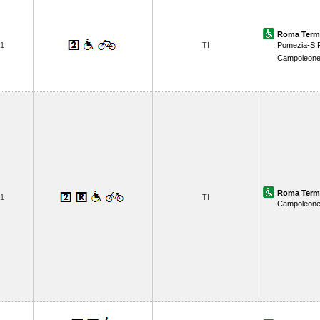
Roma Term
1
TI
Pomezia-S.
Campoleon
Roma Term
1
TI
Campoleon