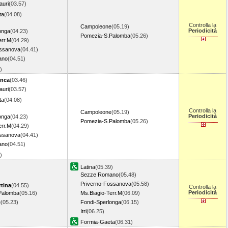
auri
(03.57)
ta
(04.08)
Controlla la
Campoleone
(05.19)
Periodicità
onga
(04.23)
Pomezia-S.Palomba
(05.26)
err.M
(04.29)
ossanova
(04.41)
ano
(04.51)
9)
unca
(03.46)
auri
(03.57)
ta
(04.08)
Controlla la
Campoleone
(05.19)
Periodicità
onga
(04.23)
Pomezia-S.Palomba
(05.26)
err.M
(04.29)
ossanova
(04.41)
ano
(04.51)
9)
Latina
(05.39)
Sezze Romano
(05.48)
Priverno-Fossanova
(05.58)
tina
(04.55)
Controlla la
Periodicità
Palomba
(05.16)
Ms.Biagio-Terr.M
(06.09)
e
(05.23)
Fondi-Sperlonga
(06.15)
Itri
(06.25)
Formia-Gaeta
(06.31)