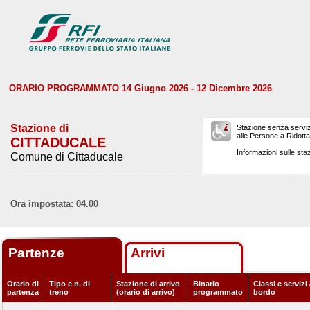
ORARIO PROGRAMMATO 14 Giugno 2026 - 12 Dicembre 2026
Stazione di
Stazione senza serviz
alle Persone a Ridotta 
CITTADUCALE
Informazioni sulle staz
Comune di Cittaducale
Ora impostata: 04.00
Partenze
Arrivi
Orario di
Tipo e n. di
Stazione di arrivo
Binario
Classi e servizi
partenza
treno
(orario di arrivo)
programmato
bordo