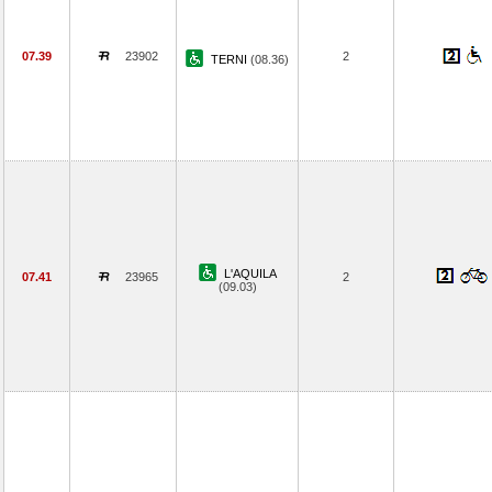
07.39
23902
2
TERNI
(08.36)
L'AQUILA
07.41
23965
2
(09.03)