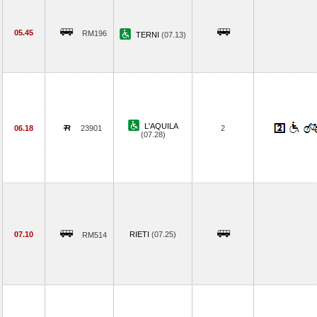
05.45
RM196
TERNI
(07.13)
L'AQUILA
06.18
23901
2
(07.28)
07.10
RIETI
(07.25)
RM514