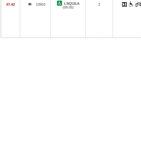
L'AQUILA
07.42
23903
2
(09.05)