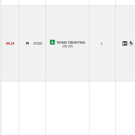
ROMA TIBURTINA
05.14
20395
1 .
(06.30)