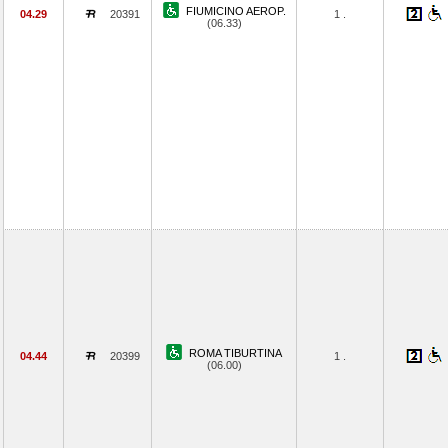
FIUMICINO AEROP.
04.29
20391
1 .
(06.33)
ROMA TIBURTINA
04.44
20399
1 .
(06.00)