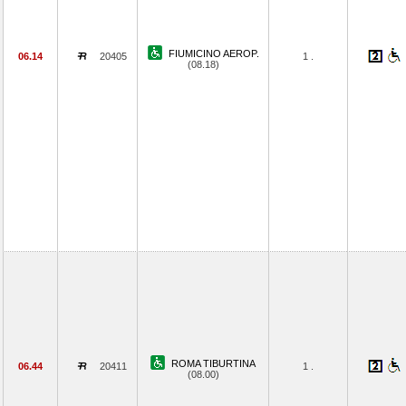
FIUMICINO AEROP.
06.14
20405
1 .
(08.18)
ROMA TIBURTINA
06.44
20411
1 .
(08.00)