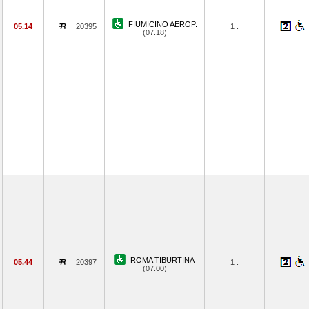
FIUMICINO AEROP.
05.14
20395
1 .
(07.18)
ROMA TIBURTINA
05.44
20397
1 .
(07.00)