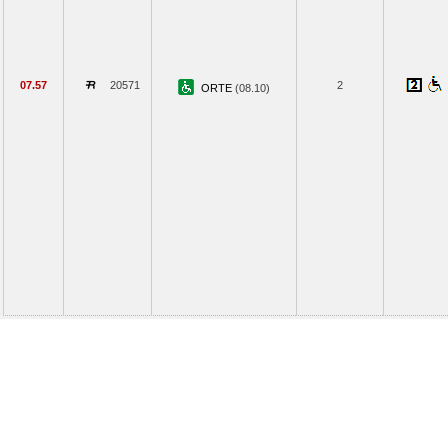
07.57
20571
2
ORTE
(08.10)