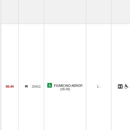
FIUMICINO AEROP.
06.44
20411
1 .
(08.48)