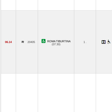
ROMA TIBURTINA
06.14
20405
1 .
(07.30)