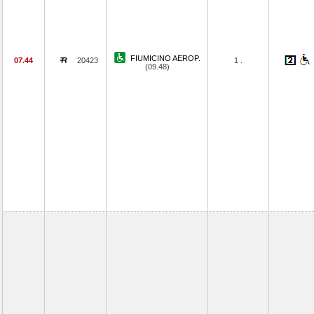
FIUMICINO AEROP.
07.44
20423
1 .
(09.48)