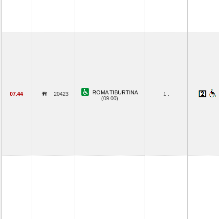
ROMA TIBURTINA
07.44
20423
1 .
(09.00)