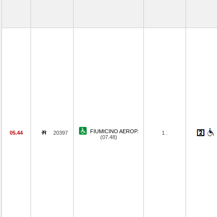
FIUMICINO AEROP.
05.44
20397
1 .
(07.48)