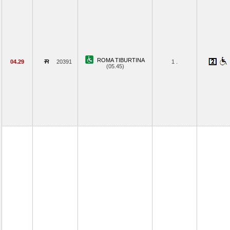
ROMA TIBURTINA
04.29
20391
1 .
(05.45)