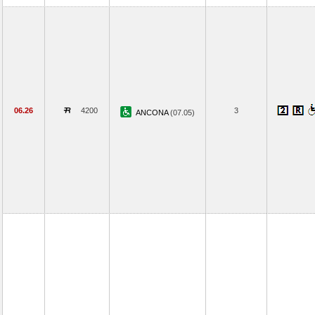
06.26
4200
3
ANCONA
(07.05)