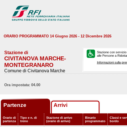
ORARIO PROGRAMMATO 14 Giugno 2026 - 12 Dicembre 2026
Stazione di
Stazione con servizio
alle Persone a Ridotta 
CIVITANOVA MARCHE-
Informazioni sulla pre
MONTEGRANARO
Comune di Civitanova Marche
Ora impostata: 04.00
Partenze
Arrivi
Orario di
Tipo e n. di
Stazione di arrivo
Binario
Classi e ser
partenza
treno
(orario di arrivo)
programmato
bordo