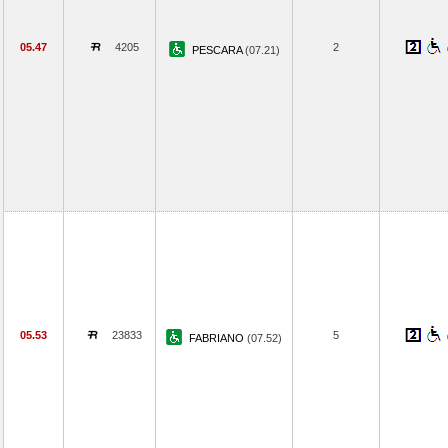
05.47
4205
2
PESCARA
(07.21)
05.53
23833
5
FABRIANO
(07.52)