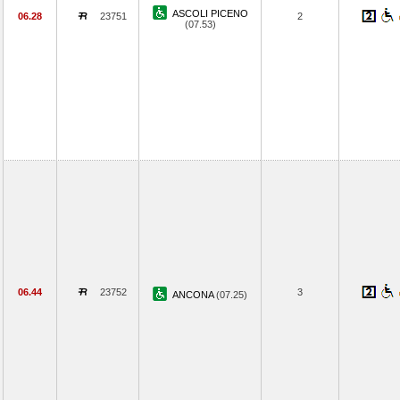
ASCOLI PICENO
06.28
23751
2
(07.53)
06.44
23752
3
ANCONA
(07.25)