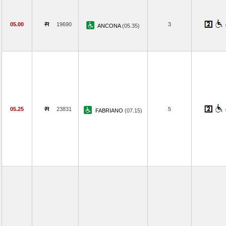
05.00
19690
3
ANCONA
(05.35)
05.25
23831
5
FABRIANO
(07.15)