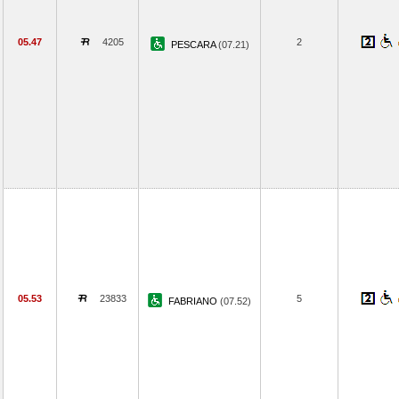
05.47
4205
2
PESCARA
(07.21)
05.53
23833
5
FABRIANO
(07.52)