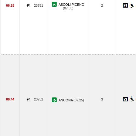
ASCOLI PICENO
06.28
23751
2
(07.53)
06.44
23752
3
ANCONA
(07.25)