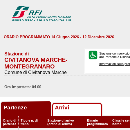
ORARIO PROGRAMMATO 14 Giugno 2026 - 12 Dicembre 2026
Stazione di
Stazione con servizio
alle Persone a Ridotta 
CIVITANOVA MARCHE-
Informazioni sulla pre
MONTEGRANARO
Comune di Civitanova Marche
Ora impostata: 04.00
Partenze
Arrivi
Orario di
Tipo e n. di
Stazione di arrivo
Binario
Classi e ser
partenza
treno
(orario di arrivo)
programmato
bordo