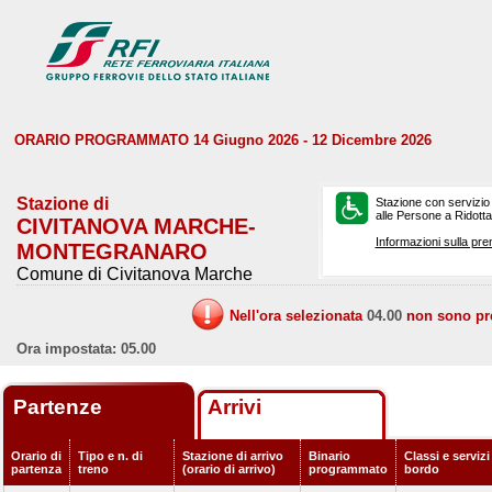
ORARIO PROGRAMMATO 14 Giugno 2026 - 12 Dicembre 2026
Stazione di
Stazione con servizio
alle Persone a Ridotta 
CIVITANOVA MARCHE-
Informazioni sulla pre
MONTEGRANARO
Comune di Civitanova Marche
Nell'ora selezionata
04.00
non sono prev
Ora impostata: 05.00
Partenze
Arrivi
Orario di
Tipo e n. di
Stazione di arrivo
Binario
Classi e servizi
partenza
treno
(orario di arrivo)
programmato
bordo