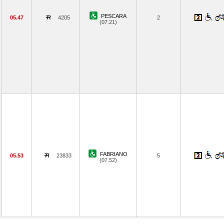
PESCARA
05.47
4205
2
(07.21)
FABRIANO
05.53
23833
5
(07.52)