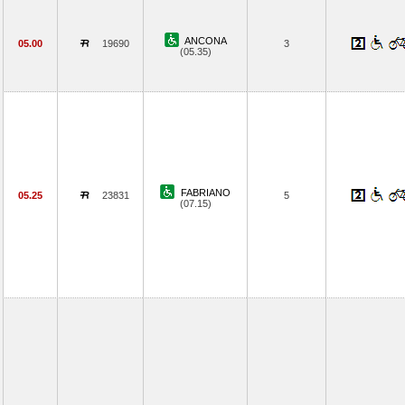
ANCONA
05.00
19690
3
(05.35)
FABRIANO
05.25
23831
5
(07.15)