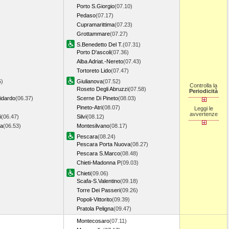
Porto S.Giorgio
(07.10)
Pedaso
(07.17)
Cupramarittima
(07.23)
Grottammare
(07.27)
S.Benedetto Del T.
(07.31)
Porto D'ascoli
(07.36)
Alba Adriat.-Nereto
(07.43)
Tortoreto Lido
(07.47)
5)
Giulianova
(07.52)
Controlla la
Roseto Degli Abruzzi
(07.58)
Periodicità
idardo
(06.37)
Scerne Di Pineto
(08.03)
Pineto-Atri
(08.07)
Leggi le
avvertenze
i
(06.47)
Silvi
(08.12)
na
(06.53)
Montesilvano
(08.17)
Pescara
(08.24)
Pescara Porta Nuova
(08.27)
Pescara S.Marco
(08.48)
Chieti-Madonna P
(09.03)
Chieti
(09.06)
Scafa-S.Valentino
(09.18)
Torre Dei Passeri
(09.26)
Popoli-Vittorito
(09.39)
Pratola Peligna
(09.47)
Montecosaro
(07.11)