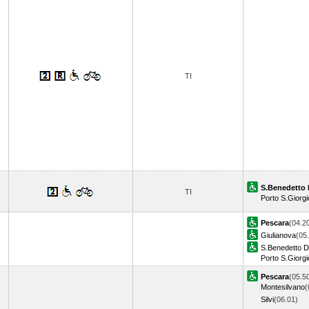
TI
S.Benedetto 
TI
Porto S.Giorgi
Pescara
(04.2
Giulianova
(05
S.Benedetto De
Porto S.Giorgi
Pescara
(05.5
Montesilvano
(
Silvi
(06.01)