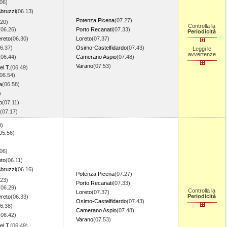
06)
Abruzzi
(06.13)
Potenza Picena
(07.27)
.20)
Controlla la
(06.26)
Porto Recanati
(07.33)
Periodicità
ereto
(06.30)
Loreto
(07.37)
6.37)
Osimo-Castelfidardo
(07.43)
Leggi le
avvertenze
(06.44)
Camerano Aspio
(07.48)
Varano
(07.53)
l T.
(06.49)
06.54)
a
(06.58)
)
o
(07.11)
(07.17)
0)
05.56)
06)
eto
(06.11)
Abruzzi
(06.16)
Potenza Picena
(07.27)
.23)
Porto Recanati
(07.33)
(06.29)
Controlla la
Loreto
(07.37)
Periodicità
ereto
(06.33)
Osimo-Castelfidardo
(07.43)
6.38)
Camerano Aspio
(07.48)
(06.42)
Varano
(07.53)
l T.
(06.49)