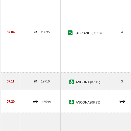
07.04
23835
4
FABRIANO
(09.13)
07.11
19710
3
ANCONA
(07.45)
07.20
L604A
ANCONA
(08.23)