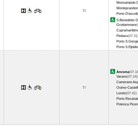
Monsampolo D
Monteprando
TI
Porto D'ascoli
S.Benedetto De
Grottammare
(
Cupramarittim
Pedaso
(07.31
Porto S.Giorgi
Porto S.Elpidio
Ancona
(07.1
Varano
(07.24)
Camerano Asp
TI
Osimo-Castelf
Loreto
(07.41)
Porto Recanat
Potenza Pice