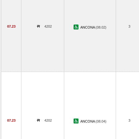
07.23
4202
3
ANCONA
(08.02)
07.23
4202
3
ANCONA
(08.04)