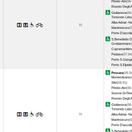
Pineto-Atri
(06.
Roseto Degli 
Giulianova
(06
Tortoreto Lido
Alba Adriat.-N
TI
Martinsicuro
(0
Porto D'ascoli
S.Benedetto De
Grottammare
(
Cupramarittim
Pedaso
(07.04
Porto S.Giorgi
Porto S.Elpidio
Pescara
(05.5
Montesilvano
(
Silvi
(06.01)
Pineto-Atri
(06.
Scerne Di Pin
Roseto Degli 
Giulianova
(06
Tortoreto Lido
TI
Alba Adriat.-N
Martinsicuro
(0
Porto D'ascoli
S.Benedetto De