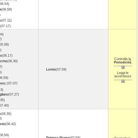
06.54)
a
(06.58)
)
o
(07.11)
(07.17)
44)
2)
05.58)
)
do
(06.17)
Controlla la
arche
(06.30)
Periodicità
7)
Loreto
(07.59)
4)
Leggi le
avvertenze
06.59)
tesc.
(07.07)
13)
gliano
(07.27)
.35)
07.40)
o
(06.35)
8)
onto
(06.42)
06.54)
Potenza Picena
(07.58)