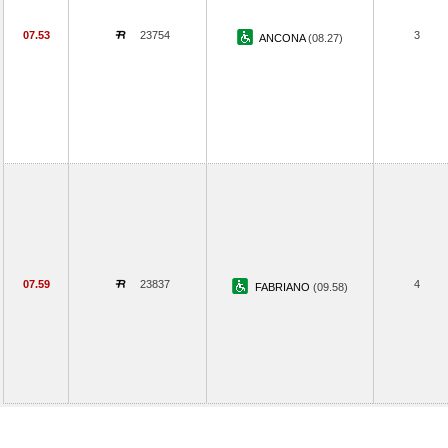
07.53
23754
3
ANCONA
(08.27)
07.59
23837
4
FABRIANO
(09.58)