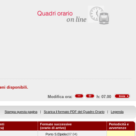
eni disponibili.
Modifica ora:
h:
07.00
Stampa questa pagina
|
Scarica il formato PDF del Quadro Orario
|
Legenda
nti
Fermate successive
Periodicità e
za)
(orario di arrivo)
avvertenze
Porto S.Elpidio
(07.04)