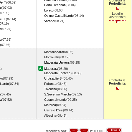
Controlla la
el T
(06.59)
Periodicità
Porto Recanati
(08.04)
ne
(07.03)
Loreto
(08.08)
(07.09)
Leggi le
Osimo-Castelfidardo
(08.14)
avvertenze
l T.
(07.14)
Varano
(08.21)
07.19)
a
(07.24)
)
o
(07.39)
(07.46)
Montecosaro
(08.06)
Morrovalle
(08.12)
Macerata Univers
(08.25)
8)
Macerata
(08.29)
Macerata Fontesc.
(08.33)
io
(07.29)
Urbisaglia-S.
(08.40)
Controlla la
Periodicità
idardo
(07.34)
Pollenza
(08.46)
Tolentino
(08.56)
i
(07.45)
S.Severino Marche
(09.13)
na
(07.52)
Castelraimondo
(09.25)
Matelica
(09.34)
Cerreto D'esi
(09.44)
Albacina
(09.49)
Modifica ora:
h:
07.00