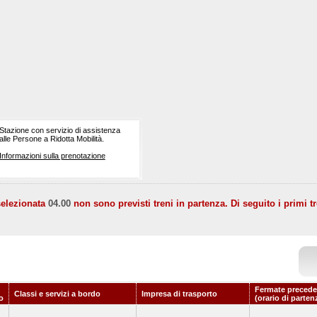
Stazione con servizio di assistenza
alle Persone a Ridotta Mobilità.
Informazioni sulla prenotazione
selezionata
04.00
non sono previsti treni in partenza. Di seguito i primi tr
Fermate precede
Classi e servizi a bordo
Impresa di trasporto
o
(orario di parten