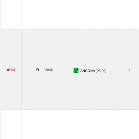
07.47
23838
4
ANCONA
(08.20)