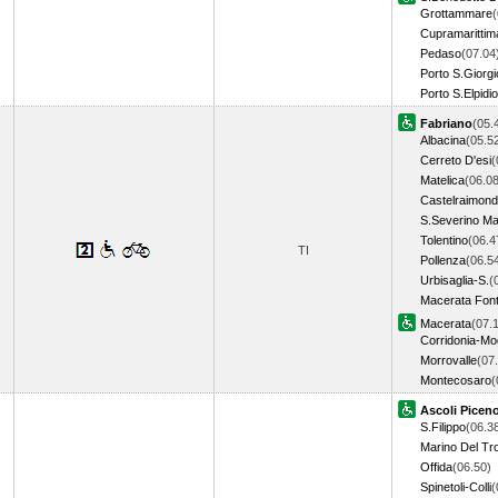
Grottammare
(
Cupramarittim
Pedaso
(07.04
Porto S.Giorgi
Porto S.Elpidio
Fabriano
(05.
Albacina
(05.5
Cerreto D'esi
(
Matelica
(06.08
Castelraimon
S.Severino M
Tolentino
(06.4
TI
Pollenza
(06.5
Urbisaglia-S.
(
Macerata Fon
Macerata
(07.
Corridonia-Mo
Morrovalle
(07
Montecosaro
(
Ascoli Picen
S.Filippo
(06.3
Marino Del Tr
Offida
(06.50)
Spinetoli-Colli
(