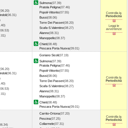
Sulmona
(07.39)
Pratola Peligna
(07.46)
(06.20)
Popoli-Vittorito
(07.55)
Controlla la
ndoli
(06.31)
Periodicità
Bussi
(08.06)
)
Torre Dei Passeri
(08.20)
.40)
Leggi le
Scafa-S.Valentino
(08.27)
avvertenze
(06.53)
Alanno
(08.31)
7.01)
Manoppello
(08.37)
Chieti
(08.48)
Pescara Porta Nuova
(09.01)
Goriano Sicoli
(07.19)
Sulmona
(07.39)
Pratola Peligna
(07.46)
(06.20)
Popoli-Vittorito
(07.55)
ndoli
(06.31)
Bussi
(08.06)
Controlla la
)
Periodicità
Torre Dei Passeri
(08.20)
.40)
Scafa-S.Valentino
(08.27)
(06.53)
Alanno
(08.31)
7.01)
Manoppello
(08.37)
Chieti
(08.48)
Pescara Porta Nuova
(09.01)
Carrito-Ortona
(07.20)
Controlla la
Pescina
(07.25)
Periodicità
Collarmele
(07.31)
06.34)