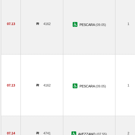
07.13
4162
1
PESCARA
(09.05)
07.13
4162
1
PESCARA
(09.05)
07.14
4741
2
AVEZZANO
(07.55)