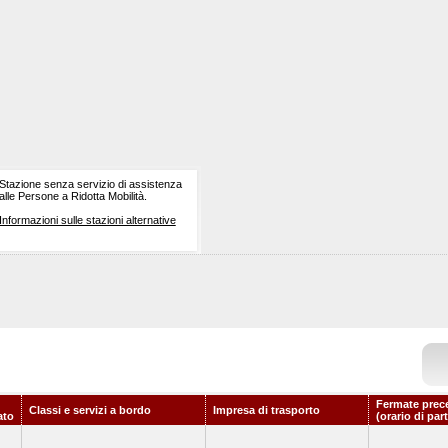
Stazione senza servizio di assistenza
alle Persone a Ridotta Mobilità.
Informazioni sulle stazioni alternative
Fermate prec
Classi e servizi a bordo
Impresa di trasporto
ato
(orario di par