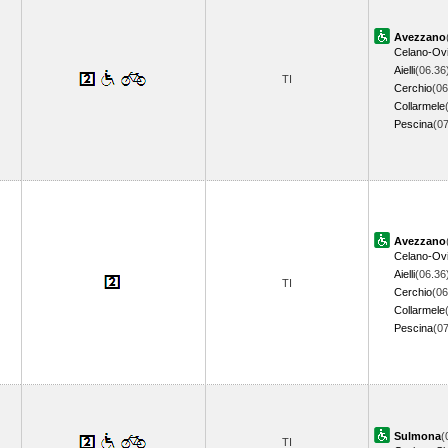
Avezzano
Celano-Ovi
Aielli
(06.36
TI
Cerchio
(06
Collarmele
Pescina
(0
Avezzano
Celano-Ovi
Aielli
(06.36
TI
Cerchio
(06
Collarmele
Pescina
(0
Sulmona
(
TI