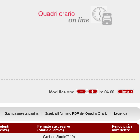
Modifica ora:
h:
04.00
Stampa questa pagina
|
Scarica il formato PDF del Quadro Orario
|
Legenda
edenti
Fermate successive
Periodicità e
tenza)
(orario di arrivo)
avvertenze
Goriano Sicoli
(07.19)