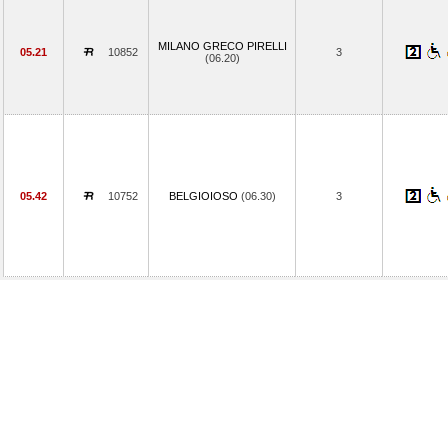
MILANO GRECO PIRELLI
05.21
10852
3
(06.20)
05.42
10752
BELGIOIOSO
(06.30)
3