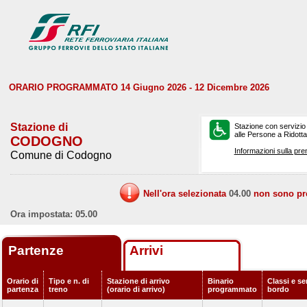
ORARIO PROGRAMMATO 14 Giugno 2026 - 12 Dicembre 2026
Stazione di
Stazione con servizio
alle Persone a Ridotta 
CODOGNO
Informazioni sulla pre
Comune di Codogno
Nell'ora selezionata
04.00
non sono prev
Ora impostata: 05.00
Partenze
Arrivi
Orario di
Tipo e n. di
Stazione di arrivo
Binario
Classi e ser
partenza
treno
(orario di arrivo)
programmato
bordo