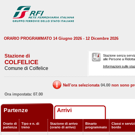
ORARIO PROGRAMMATO 14 Giugno 2026 - 12 Dicembre 2026
Stazione di
Stazione senza serviz
alle Persone a Ridotta 
COLFELICE
Informazioni sulle staz
Comune di Colfelice
Nell'ora selezionata
04.00
non sono prev
Ora impostata: 07.00
Partenze
Arrivi
Orario di
Tipo e n. di
Stazione di arrivo
Binario
Classi e servizi
partenza
treno
(orario di arrivo)
programmato
bordo