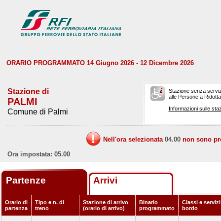
ORARIO PROGRAMMATO 14 Giugno 2026 - 12 Dicembre 2026
Stazione di
Stazione senza serviz
alle Persone a Ridotta 
PALMI
Informazioni sulle staz
Comune di Palmi
Nell'ora selezionata
04.00
non sono prev
Ora impostata: 05.00
Partenze
Arrivi
Orario di
Tipo e n. di
Stazione di arrivo
Binario
Classi e servizi
partenza
treno
(orario di arrivo)
programmato
bordo