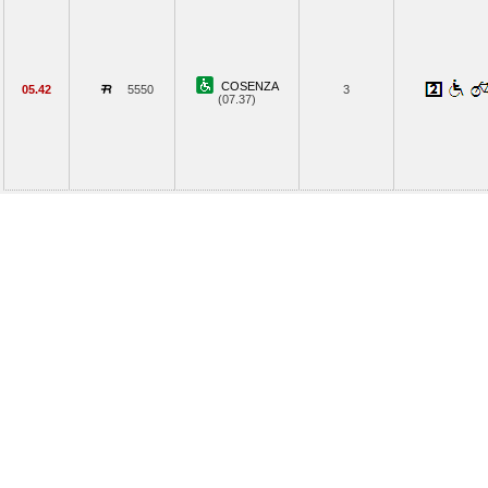
COSENZA
05.42
5550
3
(07.37)