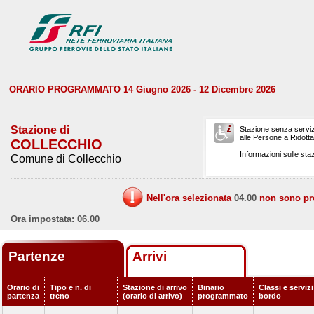
ORARIO PROGRAMMATO 14 Giugno 2026 - 12 Dicembre 2026
Stazione di
Stazione senza serviz
alle Persone a Ridotta 
COLLECCHIO
Informazioni sulle staz
Comune di Collecchio
Nell'ora selezionata
04.00
non sono prev
Ora impostata: 06.00
Partenze
Arrivi
Orario di
Tipo e n. di
Stazione di arrivo
Binario
Classi e servizi
partenza
treno
(orario di arrivo)
programmato
bordo