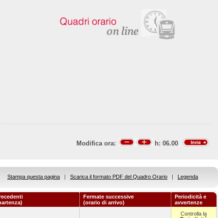
Modifica ora:
h:
06.00
Stampa questa pagina
|
Scarica il formato PDF del Quadro Orario
|
Legenda
recedenti
Fermate successive
Periodicità e
 partenza)
(orario di arrivo)
avvertenze
Controlla la