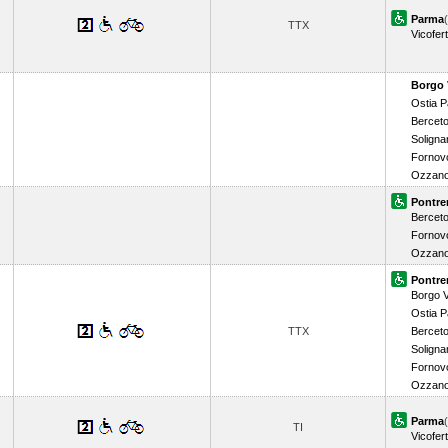
Parma
TTX
Vicofert
Borgo 
Ostia 
Bercet
Soligna
Fornov
Ozzano
Pontre
Bercet
Fornov
Ozzano
Pontre
Borgo V
Ostia 
TTX
Bercet
Soligna
Fornov
Ozzano
Parma
TI
Vicofert