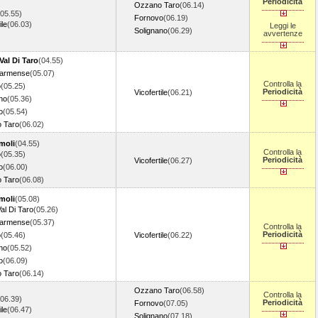
Periodicità
Ozzano Taro
(06.14)
(05.55)
Fornovo
(06.19)
ile
(06.03)
Leggi le
Solignano
(06.29)
avvertenze
Val Di Taro
(04.55)
Parmense
(05.07)
Controlla la
o
(05.25)
Periodicità
Vicofertile
(06.21)
no
(05.36)
o
(05.54)
 Taro
(06.02)
moli
(04.55)
Controlla la
o
(05.35)
Periodicità
Vicofertile
(06.27)
o
(06.00)
 Taro
(06.08)
moli
(05.08)
al Di Taro
(05.26)
Parmense
(05.37)
Controlla la
Periodicità
o
(05.46)
Vicofertile
(06.22)
no
(05.52)
o
(06.09)
 Taro
(06.14)
Ozzano Taro
(06.58)
Controlla la
(06.39)
Periodicità
Fornovo
(07.05)
ile
(06.47)
Solignano
(07.18)