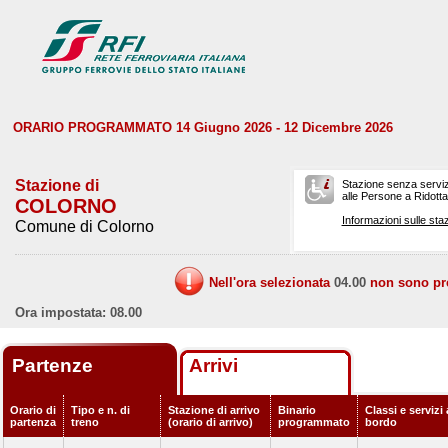
ORARIO PROGRAMMATO 14 Giugno 2026 - 12 Dicembre 2026
Stazione di
Stazione senza serviz
alle Persone a Ridotta 
COLORNO
Informazioni sulle staz
Comune di Colorno
Nell'ora selezionata
04.00
non sono prev
Ora impostata: 08.00
Partenze
Arrivi
Orario di
Tipo e n. di
Stazione di arrivo
Binario
Classi e servizi 
partenza
treno
(orario di arrivo)
programmato
bordo