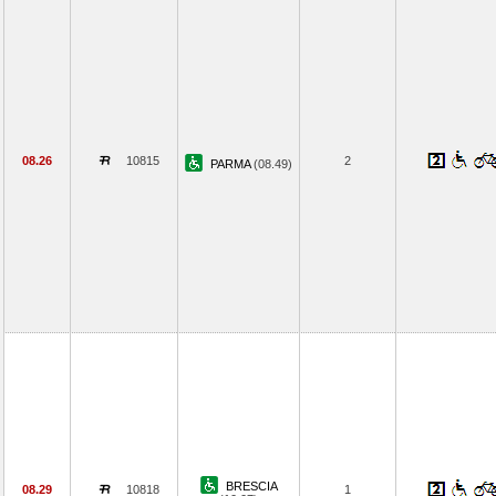
08.26
10815
2
PARMA
(08.49)
BRESCIA
08.29
10818
1