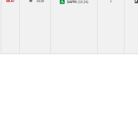
08.47
5638
1
SAPRI
(10.24)