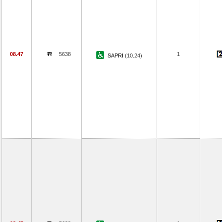
08.47
5638
1
SAPRI
(10.24)