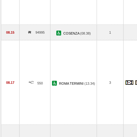
08.15
94995
1
COSENZA
(08.38)
08.17
3
550
ROMA TERMINI
(13.34)