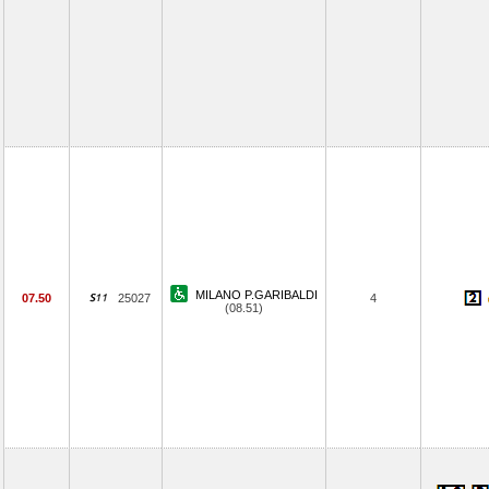
MILANO P.GARIBALDI
07.50
25027
4
(08.51)