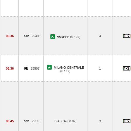
06.36
25408
4
VARESE
(07.24)
MILANO CENTRALE
06.36
25507
1
(07.17)
06.45
25110
BIASCA (08.07)
3