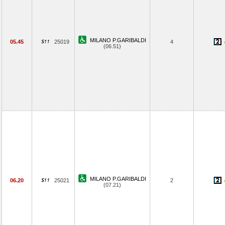
MILANO P.GARIBALDI
05.45
25019
4
(06.51)
MILANO P.GARIBALDI
06.20
25021
2
(07.21)