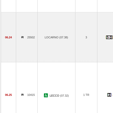
06.24
25502
LOCARNO (07.38)
3
06.25
10415
1 TR
LECCO
(07.32)