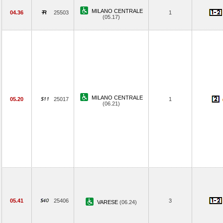
MILANO CENTRALE
04.36
25503
1
(05.17)
MILANO CENTRALE
05.20
25017
1
(06.21)
05.41
25406
3
VARESE
(06.24)