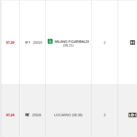
MILANO P.GARIBALDI
07.20
25025
2
(08.21)
07.24
25506
LOCARNO (08.38)
3