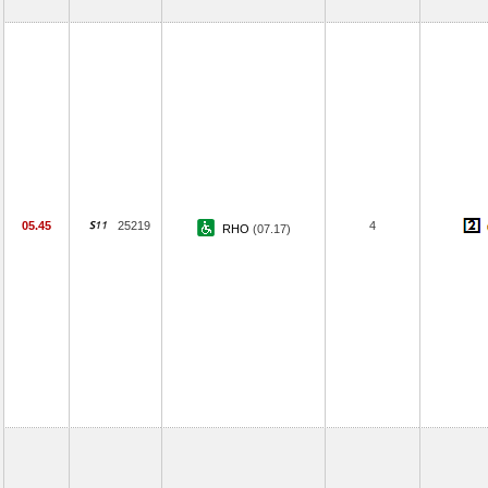
05.45
25219
4
RHO
(07.17)