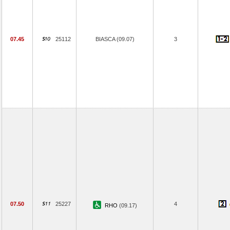
07.45
25112
BIASCA (09.07)
3
07.50
25227
4
RHO
(09.17)