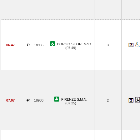
BORGO S.LORENZO
06.47
18935
3
(07.49)
FIRENZE S.M.N.
07.07
18936
2
(07.25)