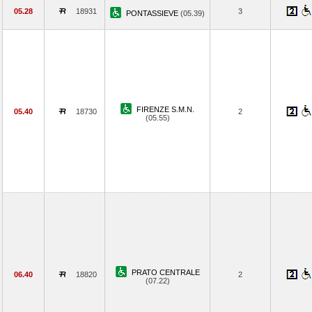
05.28
18931
3
PONTASSIEVE
(05.39)
FIRENZE S.M.N.
05.40
18730
2
(05.55)
PRATO CENTRALE
06.40
18820
2
(07.22)