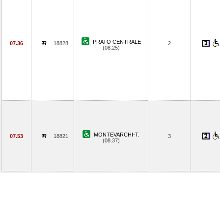
PRATO CENTRALE
07.36
18828
2
(08.25)
MONTEVARCHI-T.
07.53
18821
3
(08.37)