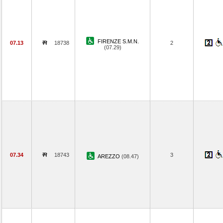
FIRENZE S.M.N.
07.13
18738
2
(07.29)
07.34
18743
3
AREZZO
(08.47)