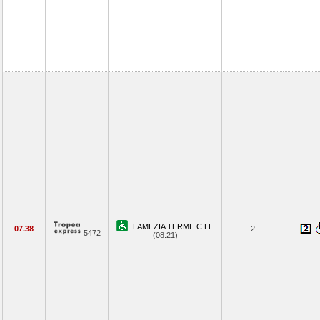
LAMEZIA TERME C.LE
07.38
2
5472
(08.21)