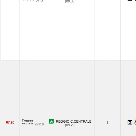
5473
(09.30)
REGGIO C.CENTRALE
07.20
1
22119
(09.29)