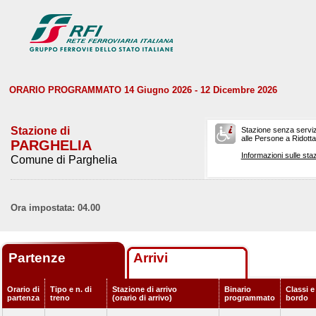
ORARIO PROGRAMMATO 14 Giugno 2026 - 12 Dicembre 2026
Stazione di
Stazione senza serviz
alle Persone a Ridotta 
PARGHELIA
Informazioni sulle staz
Comune di Parghelia
Ora impostata: 04.00
Partenze
Arrivi
Orario di
Tipo e n. di
Stazione di arrivo
Binario
Classi e
partenza
treno
(orario di arrivo)
programmato
bordo