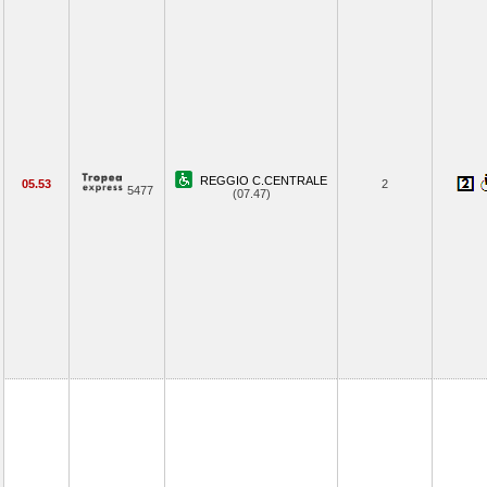
REGGIO C.CENTRALE
05.53
2
5477
(07.47)